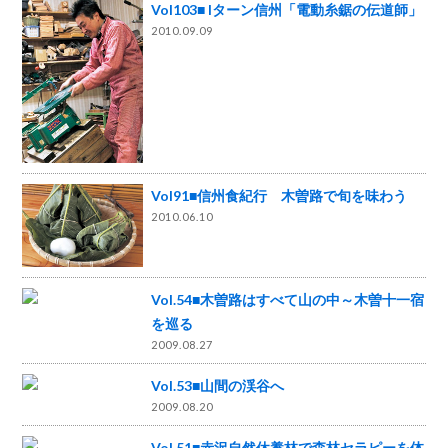
Vol103■ Iターン信州「電動糸鋸の伝道師」
2010.09.09
Vol91■信州食紀行 木曽路で旬を味わう
2010.06.10
Vol.54■木曽路はすべて山の中～木曽十一宿
を巡る
2009.08.27
Vol.53■山間の渓谷へ
2009.08.20
Vol.51■赤沢自然休養林で森林セラピーを体