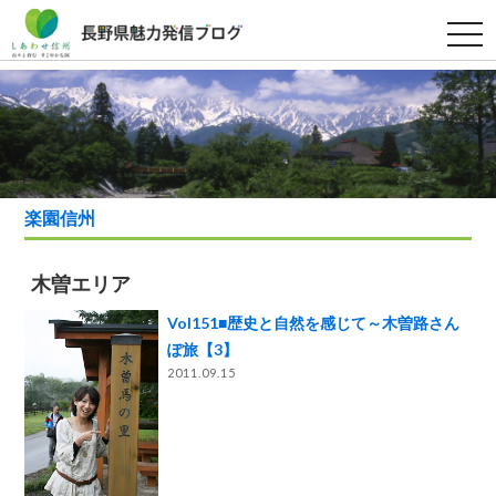
t
o
g
g
l
e
n
a
v
i
g
a
楽園信州
t
i
o
n
木曽エリア
Vol151■歴史と自然を感じて～木曽路さん
ぽ旅【3】
2011.09.15