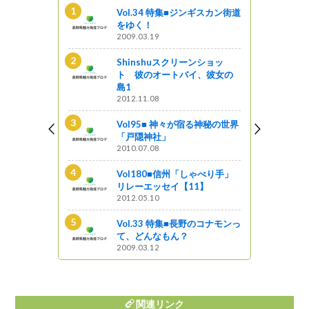
ンショッ
Vol.34 特集■ジンギスカン街道
イ、彼女の
をゆく！
2009.03.19
Shinshuスクリーンショッ
新B級ご当地
ト 彼のオートバイ、彼女の
島1
2012.11.08
ンギスカン街道
Vol95■ 神々が宿る神秘の世界
「戸隠神社」
2010.07.08
る神秘の世界
Vol180■信州「しゃべり手」
リレーエッセイ【11】
2012.05.10
とく信州 長
Vol.33 特集■長野のコナモンっ
ップ
て、どんなもん？
2009.03.12
関連リンク