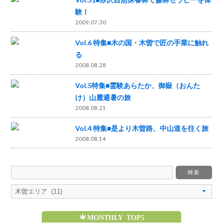
験！
2009.07.30
Vol.6 特集■木の国・木曽で匠の手業に触れ
る
2008.08.28
Vol.5特集■霊験あらたか、御嶽（おんた
け）山麓避暑の旅
2008.08.21
Vol.4 特集■是より木曽路、中山道を往く旅
2008.08.14
MONTHLY TOP5
魅