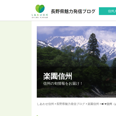
信州
楽園信州
信州の旬情報をお届け！
しあわせ信州
>
長野県魅力発信ブログ
>
楽園信州
>
■I ♥信