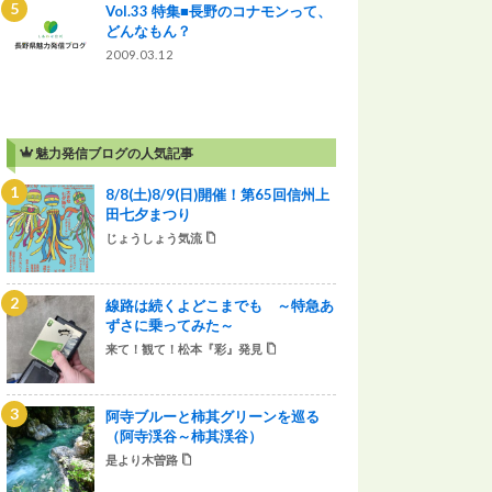
Vol.33 特集■長野のコナモンって、
どんなもん？
2009.03.12
魅力発信ブログの人気記事
8/8(土)8/9(日)開催！第65回信州上
田七夕まつり
じょうしょう気流
線路は続くよどこまでも ～特急あ
ずさに乗ってみた～
来て！観て！松本『彩』発見
阿寺ブルーと柿其グリーンを巡る
（阿寺渓谷～柿其渓谷）
是より木曽路