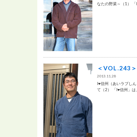
なたの野菜～（1） 「I♥
＜VOL.24
2013.11.28
I♥信州（あいラブし
て（2） 「I♥信州」は、.