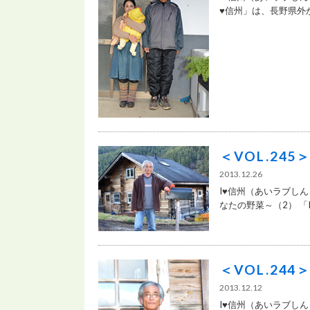
♥信州」は、長野県外か.
＜VOL.24
2013.12.26
I♥信州（あいラブし
なたの野菜～（2） 「I♥
＜VOL.24
2013.12.12
I♥信州（あいラブし