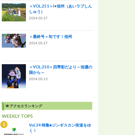
＜VOL.251＞I♥信州（あいラブしん
しゅう）
2014.03.27
＜最終号＞旬です！信州
2014.03.27
＜VOL.250＞四季彩だより～信濃の
国から～
2014.03.13
アクセスランキング
WEEKLY TOP5
Vol.34 特集■ジンギスカン街道をゆ
く！