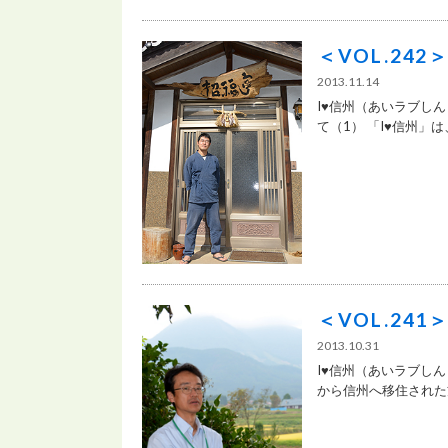
＜VOL.24
2013.11.14
I♥信州（あいラブし
て（1） 「I♥信州」は、
＜VOL.24
2013.10.31
I♥信州（あいラブしん
から信州へ移住された方