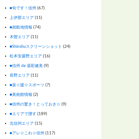
■旬です！信州
(67)
上伊那エリア
(11)
■就航地情報
(74)
木曽エリア
(11)
■Shinshuスクリーンショット
(24)
松本安曇野エリア
(16)
■信州 de 湯彩健美
(9)
長野エリア
(11)
■楽☆援☆スポーツ
(7)
■美術館情報
(2)
■信州の驚き！とっておき☆
(9)
■エリアで捜す
(189)
北信州エリア
(15)
■アレ☆これ☆信州
(117)