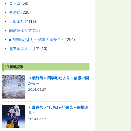
コラム
(58)
その他
(228)
上田エリア
(11)
南信州エリア
(13)
■四季彩だより～信濃の国から～
(204)
北アルプスエリア
(13)
新着記事
＜最終号＞四季彩だより～信濃の国
から～
2014.03.27
＜最終号＞“しあわせ”発見～信州巡
り～
2014.03.27