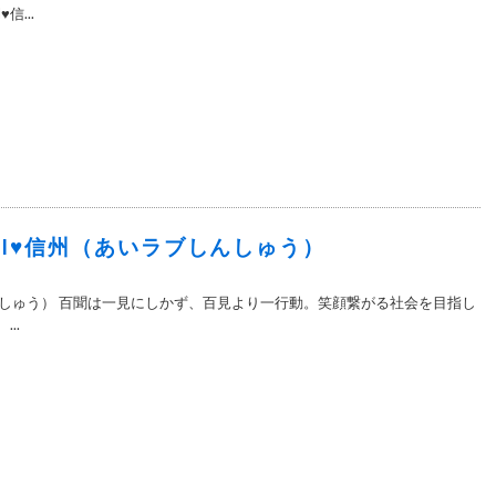
信...
3＞I♥信州（あいラブしんしゅう）
んしゅう） 百聞は一見にしかず、百見より一行動。笑顔繋がる社会を目指し
..