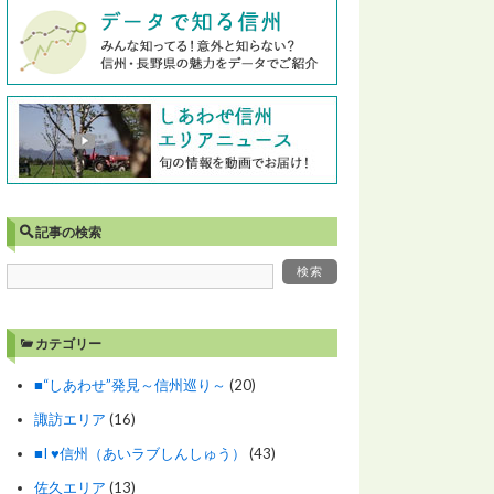
記事の検索
カテゴリー
■“しあわせ”発見～信州巡り～
(20)
諏訪エリア
(16)
■I ♥信州（あいラブしんしゅう）
(43)
佐久エリア
(13)