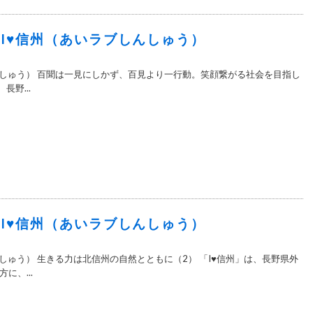
2＞I♥信州（あいラブしんしゅう）
んしゅう） 百聞は一見にしかず、百見より一行動。笑顔繋がる社会を目指し
長野...
1＞I♥信州（あいラブしんしゅう）
しゅう） 生きる力は北信州の自然とともに（2） 「I♥信州」は、長野県外
に、...