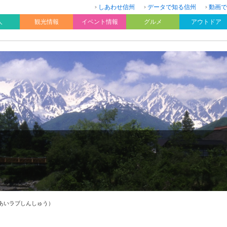
しあわせ信州
データで知る信州
動画で
人
観光情報
イベント情報
グルメ
アウトドア
州（あいラブしんしゅう）