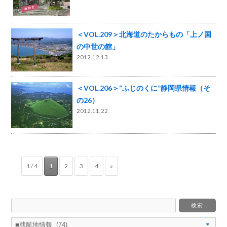
＜VOL.209＞北海道のたからもの「上ノ国
の中世の館」
2012.12.13
＜VOL.206＞“ふじのくに”静岡県情報（そ
の26）
2012.11.22
1 / 4
1
2
3
4
»