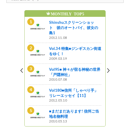
MONTHLY TOP5
魅
ンギスカン街道
Shinshuスクリーンショッ
ト 彼のオートバイ、彼女の
島1
2012.11.08
新B級ご当地
Vol.34 特集■ジンギスカン街道
をゆく！
2009.03.19
る神秘の世界
Vol95■ 神々が宿る神秘の世界
「戸隠神社」
2010.07.08
ンショッ
イ、彼女の
Vol180■信州「しゃべり手」
リレーエッセイ【11】
2012.05.10
の面影残す宿
■まだまだあります! 信州ご当
散策
地名物料理
2010.05.13