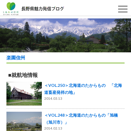
t
o
g
g
l
e
n
a
v
i
g
a
楽園信州
t
i
o
n
■就航地情報
＜VOL.250＞北海道のたからもの 「北海
道畜産発祥の地」
2014.03.13
＜VOL.248＞北海道のたからもの「旭橋
（旭川市）」
2014.02.13