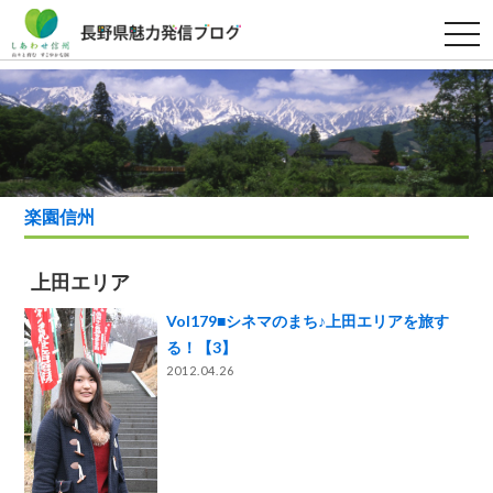
t
o
g
g
l
e
n
a
v
i
g
a
楽園信州
t
i
o
n
上田エリア
Vol179■シネマのまち♪上田エリアを旅す
る！【3】
2012.04.26