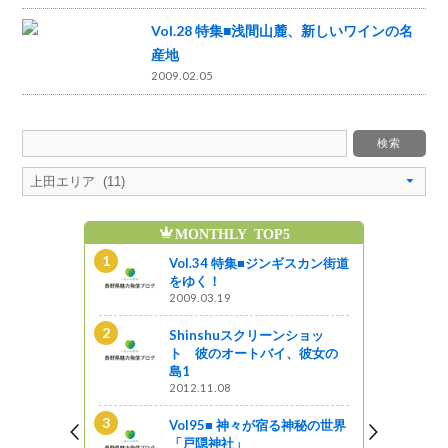
Vol.28 特集■浅間山麓、新しいワインの名
産地
2009.02.05
MONTHLY TOP5
魅
ンギスカン街道
Vol.34 特集■ジンギスカン街道
をゆく！
2009.03.19
ンショッ
Shinshuスクリーンショッ
イ、彼女の
ト 彼のオートバイ、彼女の
島1
2012.11.08
新B級ご当地
Vol95■ 神々が宿る神秘の世界
「戸隠神社」