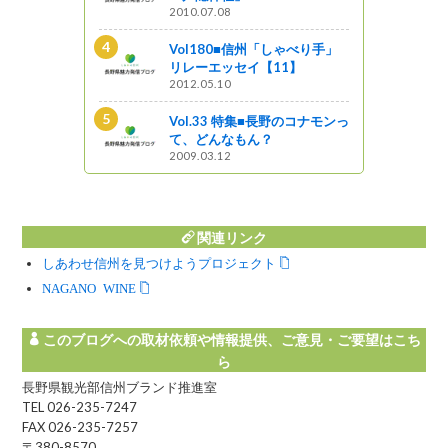
2010.07.08
とく信州 長
Vol180■信州「しゃべり手」
ップ
リレーエッセイ【11】
2012.05.10
で出会う天空
Vol.33 特集■長野のコナモンっ
て、どんなもん？
2009.03.12
関連リンク
しあわせ信州を見つけようプロジェクト
NAGANO WINE
このブログへの取材依頼や情報提供、ご意見・ご要望はこち
ら
長野県観光部信州ブランド推進室
TEL 026-235-7247
FAX 026-235-7257
〒380-8570