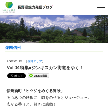
t
o
g
g
l
e
n
a
v
i
g
a
楽園信州
t
i
o
n
2009.03.19 ［
長野エリア
］
Vol.34 特集■ジンギスカン街道をゆく！
信州新町「ヒツジをめぐる冒険」
あつあつの鉄板に、肉をのせるとジュ〜ジュ〜。
広がる香りと、旨さに感動！