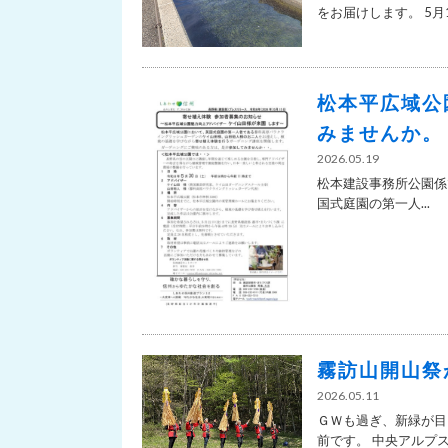
をお届けします。 5月19
松本平広域公
みませんか。
2026.05.19
松本建設事務所公園係
国式庭園の第一人...
霧訪山開山祭
2026.05.11
ＧＷも過ぎ、新緑が目
前です。 中央アルプスの