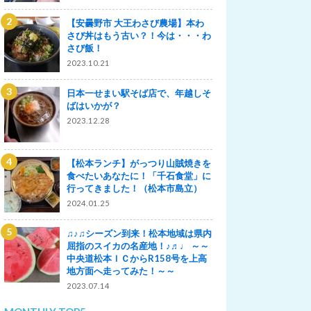
【安曇野市 大王わさび農場】本わ
さび丼はもう古い？！今は・・・わ
さび飯！
2023.10.21
日本一せまい駅そば店で、年越しそ
ばはいかが？
2023.12.28
【松本ランチ】がっつり山賊焼きを
食べたいあなたに！「千石食堂」に
行ってきました！（松本市島立）
2024.01.25
♫♪♫シーズン到来！松本地域は県内
屈指のスイカの名産地！♪♬♩ ～～
中央道松本ＩＣからR158号を上高
地方面へ走ってみた！～～
2023.07.14