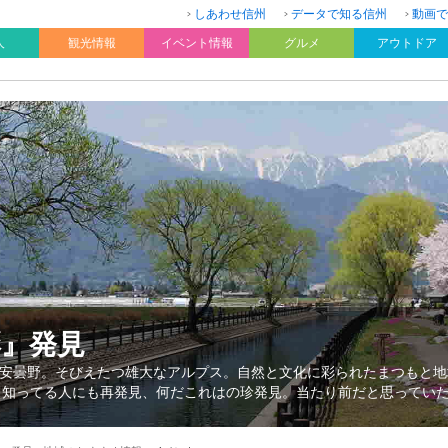
しあわせ信州
データで知る信州
動画で
人
観光情報
イベント情報
グルメ
アウトドア
彩』発見
安曇野。そびえたつ雄大なアルプス。自然と文化に彩られたまつもと地
、知ってる人にも再発見、何だこれはの珍発見。当たり前だと思ってい