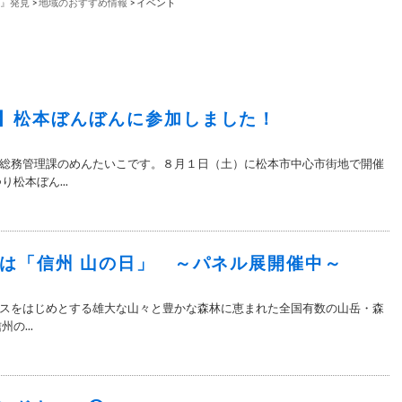
』発見
>
地域のおすすめ情報
>
イベント
】松本ぼんぼんに参加しました！
 総務管理課のめんたいこです。８月１日（土）に松本市中心市街地で開催
松本ぼん...
日は「信州 山の日」 ～パネル展開催中～
スをはじめとする雄大な山々と豊かな森林に恵まれた全国有数の山岳・森
の...