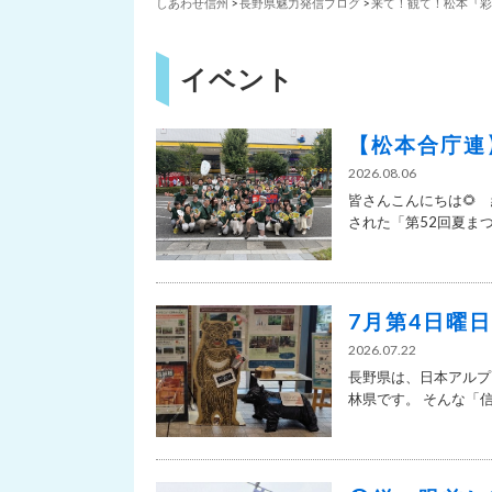
しあわせ信州
>
長野県魅力発信ブログ
>
来て！観て！松本『彩
イベント
【松本合庁連
2026.08.06
皆さんこんにちは🌻
された「第52回夏まつり
7月第4日曜
2026.07.22
長野県は、日本アルプ
林県です。 そんな「信州