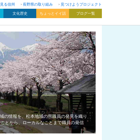
見る信州
長野県の取り組み
見つけようプロジェクト
文化歴史
ちょっとイイ話
ブログ一覧
域の情報を、松本地域の県職員の発見を織り
たことから、ローカルなことまで職員の発信