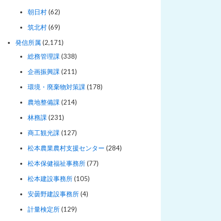
朝日村
(62)
筑北村
(69)
発信所属
(2,171)
総務管理課
(338)
企画振興課
(211)
環境・廃棄物対策課
(178)
農地整備課
(214)
林務課
(231)
商工観光課
(127)
松本農業農村支援センター
(284)
松本保健福祉事務所
(77)
松本建設事務所
(105)
安曇野建設事務所
(4)
計量検定所
(129)