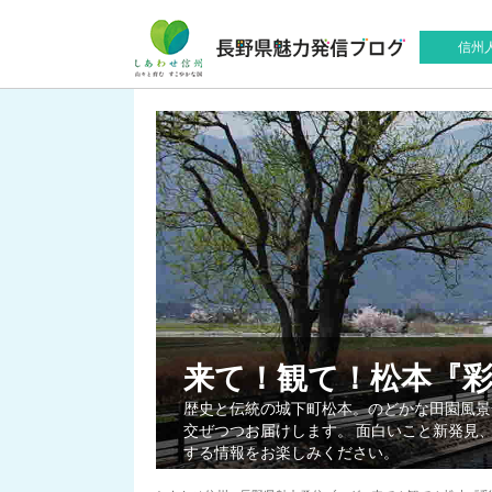
信州
来て！観て！松本『
歴史と伝統の城下町松本。のどかな田園風景
交ぜつつお届けします。 面白いこと新発見
する情報をお楽しみください。