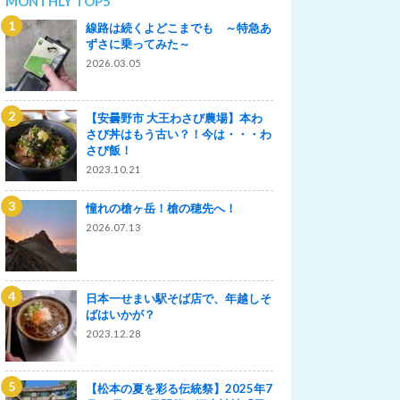
MONTHLY TOP5
線路は続くよどこまでも ～特急あ
ずさに乗ってみた～
2026.03.05
【安曇野市 大王わさび農場】本わ
さび丼はもう古い？！今は・・・わ
さび飯！
2023.10.21
憧れの槍ヶ岳！槍の穂先へ！
2026.07.13
日本一せまい駅そば店で、年越しそ
ばはいかが？
2023.12.28
【松本の夏を彩る伝統祭】2025年7