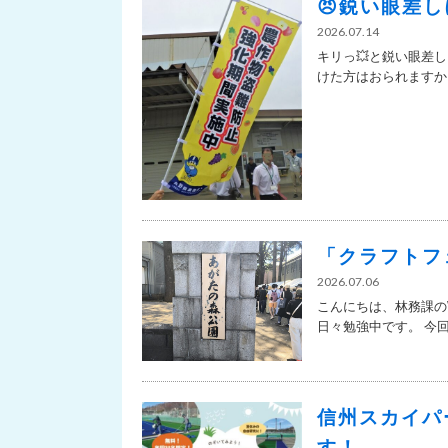
😠鋭い眼差し
2026.07.14
キリっ💥と鋭い眼差
けた方はおられますか？ 
「クラフトフ
2026.07.06
こんにちは、林務課の
日々勉強中です。 今回は
信州スカイパ
す！