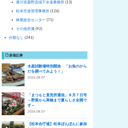
犀川安曇野流域下水道事務所
(13)
松本空港管理事務所
(126)
林業総合センター
(71)
その他所属
(92)
分類なし
(241)
新着記事
水産試験場特別開放 「お魚のから
だを調べてみよう！」
2026.08.07
「まつもと直売所通信」８月７日号
～野菜から果物まで夏らしさ全開で
す～
2026.08.07
【松本合庁連】松本ぼんぼんに参加