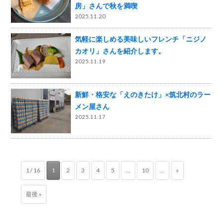
房」さんで秋を満喫
2025.11.20
気軽に楽しめる美味しいフレンチ「ニジノ
カオリ」さんを紹介します。
2025.11.19
新鮮・格安な「えのきたけ」×筑北村のラー
メン屋さん
2025.11.17
1 / 16
1
2
3
4
5
...
10
...
»
最後 »