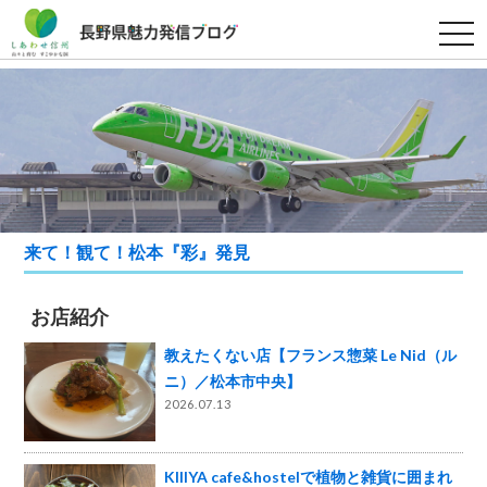
t
o
g
g
l
e
n
a
v
i
g
a
t
i
来て！観て！松本『彩』発見
o
n
お店紹介
教えたくない店【フランス惣菜 Le Nid（ル
ニ）／松本市中央】
2026.07.13
KIIIYA cafe&hostelで植物と雑貨に囲まれ