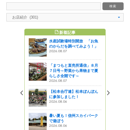
新着記事
すめ記事
水産試験場特別開放 「お魚
っぱいカレ
のからだを調べてみよう！」
2026.08.07
しょ！！
「まつもと直売所通信」８月
７日号～野菜から果物まで夏
らしさ全開です～
2026.08.07
性物質の検
【松本合庁連】松本ぼんぼん
に参加しました！
2026.08.06
ットワーク
方から、美
暑い夏も！信州スカイパーク
テイクアウ
で遊ぼう
う？
2026.08.06