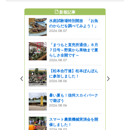
新着記事
すめ記事
水産試験場特別開放 「お魚
園』伝える
のからだを調べてみよう！」
（写真）募
2026.08.07
ャーツアー
「まつもと直売所通信」８月
７日号～野菜から果物まで夏
夏旅！水と緑
らしさ全開です～
原【3】
2026.08.07
【松本合庁連】松本ぼんぼん
に参加しました！
2026.08.06
分かります
】
暑い夏も！信州スカイパーク
で遊ぼう
がの
2026.08.06
や暮らしの
こコレ？ー
スマート農業機械実演会を開
野図書館」
催しました！
2026.08.05