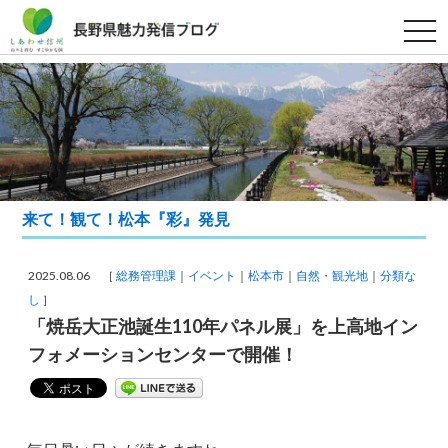
t
o
g
g
l
e
n
a
v
i
g
a
t
来て！観て！松本『彩』発見
i
o
n
2025.08.06 ［
総務管理課
イベント
松本市
自然・観光地
分類な
し
］
「焼岳大正池誕生110年パネル展」を上高地イン
フォメーションセンターで開催！