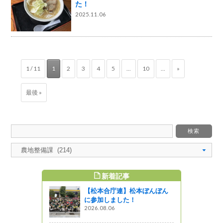
た！
2025.11.06
1 / 11
1
2
3
4
5
...
10
...
»
最後 »
新着記事
すめ記事
【松本合庁連】松本ぼんぼん
メニューに
に参加しました！
場
2026.08.06