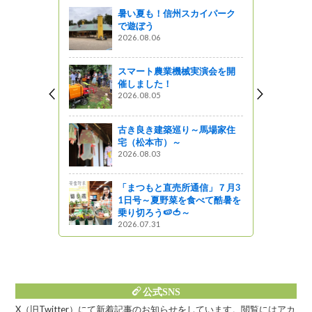
暑い夏も！信州スカイパーク
で遊ぼう
2026.08.06
スマート農業機械実演会を開
がんばりや
催しました！
2026.08.05
星レストラン
古き良き建築巡り～馬場家住
宅（松本市）～
野町 レモン
2026.08.03
「まつもと直売所通信」７月3
1日号～夏野菜を食べて酷暑を
乗り切ろう🍉🍅～
2026.07.31
公式SNS
X（旧Twitter）にて新着記事のお知らせをしています。閲覧にはアカ