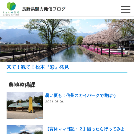
t
o
g
g
l
e
n
a
v
i
g
a
t
来て！観て！松本『彩』発見
i
o
n
農地整備課
暑い夏も！信州スカイパークで遊ぼう
2026.08.06
【育休ママ日記・２】困ったら行ってみよ