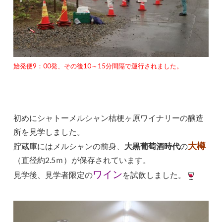
始発便9：00発、その後10～15分間隔で運行されました。
初めにシャトーメルシャン桔梗ヶ原ワイナリーの醸造
所を見学しました。
大
樽
貯蔵庫にはメルシャンの前身、
大黒葡萄酒時代
の
（直径約2.5ｍ）が保存されています。
ワイン
見学後、見学者限定の
を試飲しました。