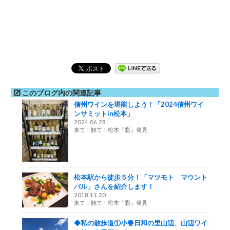
このブログ内の関連記事
信州ワインを堪能しよう！「2024信州ワイ
ンサミットin松本」
2024.06.28
来て！観て！松本『彩』発見
松本駅から徒歩５分！「マツモト マウント
バル」さんを紹介します！
2018.11.20
来て！観て！松本『彩』発見
◆私の散歩道①小春日和の里山辺、山辺ワイ