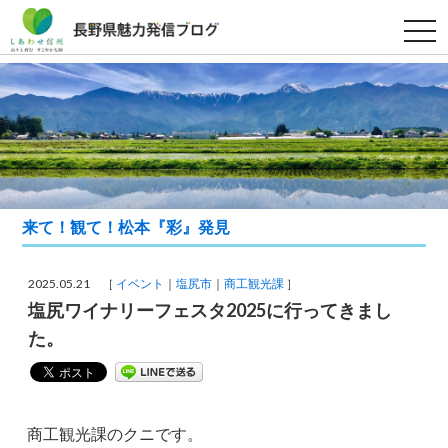
t
o
g
g
l
e
n
a
v
i
g
a
t
i
来て！観て！松本『彩』発見
o
n
2025.05.21 ［
イベント
塩尻市
商工観光課
］
塩尻ワイナリーフェスタ2025に行ってきまし
た。
商工観光課のクニです。