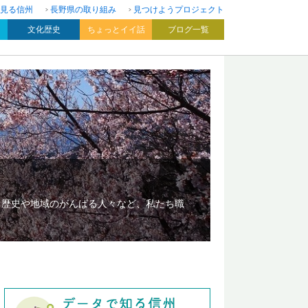
見る信州
長野県の取り組み
見つけようプロジェクト
文化歴史
ちょっとイイ話
ブログ一覧
、歴史や地域のがんばる人々など、私たち職