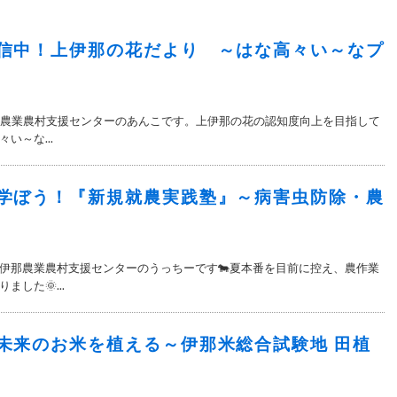
信中！上伊那の花だより ～はな高々い～なプ
伊那農業農村支援センターのあんこです。上伊那の花の認知度向上を目指して
い～な...
学ぼう！『新規就農実践塾』～病害虫防除・農
伊那農業農村支援センターのうっちーです🐄夏本番を目前に控え、農作業
した🌞...
未来のお米を植える～伊那米総合試験地 田植