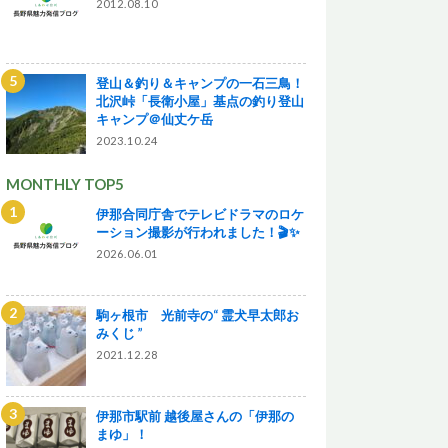
2012.08.10
登山＆釣り＆キャンプの一石三鳥！
北沢峠「長衛小屋」基点の釣り登山
キャンプ＠仙丈ケ岳
2023.10.24
MONTHLY TOP5
伊那合同庁舎でテレビドラマのロケ
ーション撮影が行われました！🎬✨
2026.06.01
駒ヶ根市 光前寺の“ 霊犬早太郎お
みくじ ”
2021.12.28
伊那市駅前 越後屋さんの「伊那の
まゆ」！