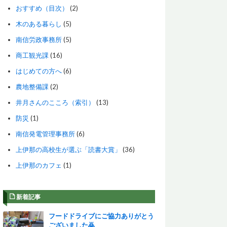
おすすめ（目次）
(2)
木のある暮らし
(5)
南信労政事務所
(5)
商工観光課
(16)
はじめての方へ
(6)
農地整備課
(2)
井月さんのこころ（索引）
(13)
防災
(1)
南信発電管理事務所
(6)
上伊那の高校生が選ぶ「読書大賞」
(36)
上伊那のカフェ
(1)
新着記事
フードドライブにご協力ありがとう
ございました🙇