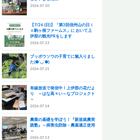
2026.07.30
【7/26 (日)】「第3回信州山の日ｉ
ｎ駒ヶ根ファームス」に おいて上
伊那の観光PRをします
2026.07.23
ブッポウソウの子育てに魅入りまし
た(❁´◡`❁)
2026.07.21
有線放送で発信中！上伊那の花だよ
り ～はな高々い～なプロジェクト
～
2026.07.14
農業の基礎を学ぼう！『新規就農実
践塾』～病害虫防除・農薬適正使用
～
2026.07.13