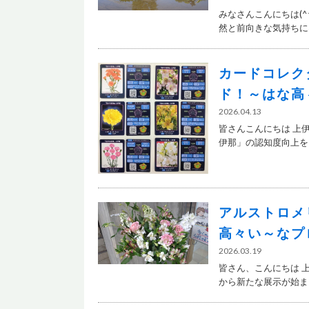
みなさんこんにちは(
然と前向きな気持ちにな
カードコレク
ド！～はな高
2026.04.13
皆さんこんにちは 上
伊那」の認知度向上を目.
アルストロメ
高々い～なプ
2026.03.19
皆さん、こんにちは 
から新たな展示が始まり.