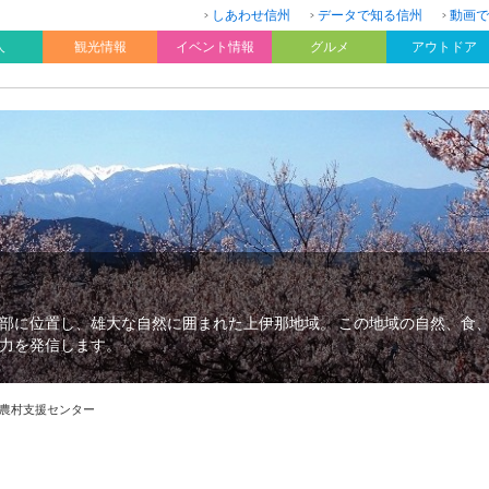
しあわせ信州
データで知る信州
動画で
人
観光情報
イベント情報
グルメ
アウトドア
部に位置し、雄大な自然に囲まれた上伊那地域。 この地域の自然、食
力を発信します。
農村支援センター