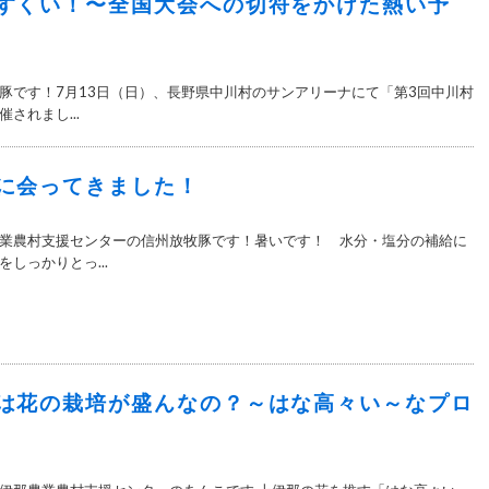
すくい！〜全国大会への切符をかけた熱い予
豚です！7月13日（日）、長野県中川村のサンアリーナにて「第3回中川村
されまし...
に会ってきました！
業農村支援センターの信州放牧豚です！暑いです！ 水分・塩分の補給に
しっかりとっ...
は花の栽培が盛んなの？～はな高々い～なプロ