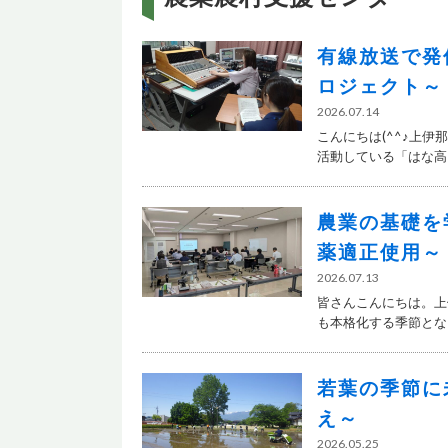
有線放送で発
ロジェクト～
2026.07.14
こんにちは(^^♪上
活動している「はな高々
農業の基礎を
薬適正使用～
2026.07.13
皆さんこんにちは。上
も本格化する季節となりま
若葉の季節に
え～
2026.05.25