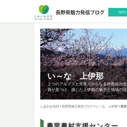
信州
い～な 上伊那
２つのアルプスと天竜川からなる伊那谷の北
員が見つけ、感じた上伊那の魅力と地域の活
しあわせ信州
>
長野県魅力発信ブログ
>
い～な 上伊那
>
農業
農業農村支援センター