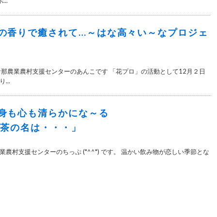
..
の香りで癒されて…～はな高々い～なプロジェ
伊那農業農村支援センターのあんこです 「花プロ」の活動として12月２日
..
んだら身も心も清らかにな～る
の名は・・・」
農村支援センターのちっぷ (*^^*) です。 温かい飲み物が恋しい季節とな