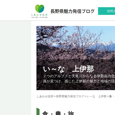
信州
い～な 上伊那
２つのアルプスと天竜川からなる伊那谷の北
員が見つけ、感じた上伊那の魅力と地域の活
しあわせ信州
>
長野県魅力発信ブログ
>
い～な 上伊那
>
食・
食・農・旅