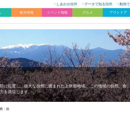
しあわせ信州
データで知る信州
動画で
人
観光情報
イベント情報
グルメ
アウトドア
部に位置し、雄大な自然に囲まれた上伊那地域。 この地域の自然、食
力を発信します。
農・旅