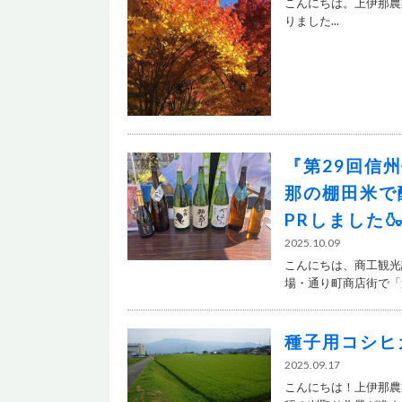
こんにちは。上伊那農業
りました...
『第29回信
那の棚田米で
PRしました
2025.10.09
こんにちは、商工観光課
場・通り町商店街で「第2
種子用コシヒ
2025.09.17
こんにちは！上伊那農