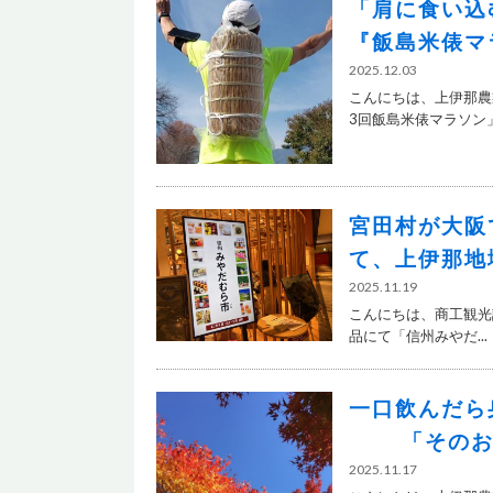
「肩に食い込
『飯島米俵マ
2025.12.03
こんにちは、上伊那農
3回飯島米俵マラソン」が
宮田村が大阪
て、上伊那地
2025.11.19
こんにちは、商工観光課
品にて「信州みやだ...
一口飲
「そのお茶
2025.11.17