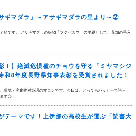
サギマダラ」～アサギマダラの里より～②
Ｙ崎です。 アサギマダラの好物「フジバカマ」の里親として、花畑の手入
彰！】絶滅危惧種のチョウを守る「ミヤマシジ
令和8年度長野県知事表彰を受賞されました！
。環境・廃棄物対策課のマロンです。今日は、とってもハッピーで誇らし
😉 ...
がテーマです！上伊那の高校生が選ぶ「読書大