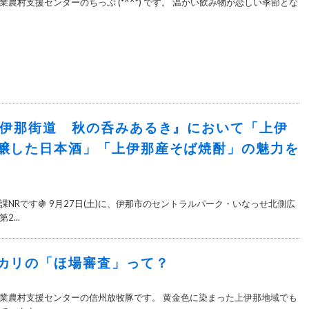
農村支援センターのちっぷ (*^^*) です。 温かい飲み物が恋しい季節とな
州伊那街道 秋の呑みあるき』において「上伊
醸した日本酒」「上伊那産そば焼酎」の魅力を

NRです🍇 9月27日(土)に、伊那市のセントラルパーク・いなっせ北側広
...
カリの「ほ場審査」って？
業農村支援センターの信州放牧豚です。 黄金色に染まった上伊那地域でも