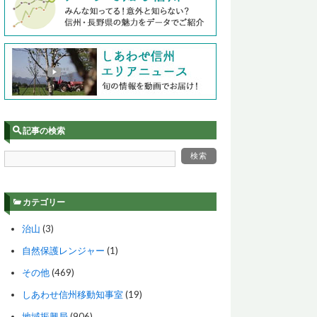
記事の検索
カテゴリー
治山
(3)
自然保護レンジャー
(1)
その他
(469)
しあわせ信州移動知事室
(19)
地域振興局
(906)