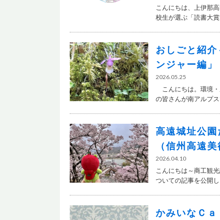
こんにちは、上伊那高
校生が選ぶ「読書大賞..
おしごと紹介
ンジャー編」
2026.05.25
こんにちは。環境・
の皆さんが南アルプスで
高遠城址公園
（信州高遠美
2026.04.10
こんにちは～商工観光
ついての記事を公開しま
かみいなＣａ