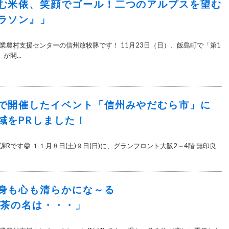
む米俵、笑顔でゴール！二つのアルプスを望む
ラソン』」
業農村支援センターの信州放牧豚です！ 11月23日（日）、飯島町で「第1
開...
で開催したイベント「信州みやだむら市」に
域をPRしました！
Rです😁 １１月８日(土)９日(日)に、グランフロント大阪2～4階 無印良
んだら身も心も清らかにな～る
の名は・・・」