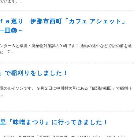
います。...
ｆｅ巡り 伊那市西町「カフェ アシェット」
一皿🎂～
ンターＳと環境・廃棄物対策課のＹ崎です！ 通勤の途中などで店の前を通
C...
」で稲刈りをしました！
課のルイソンです。 ９月２日に中川村大草にある「飯沼の棚田」で稲刈り
..
の里『味噌まつり』に行ってきました！