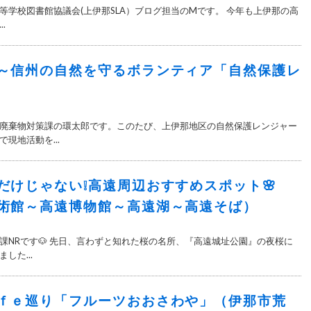
等学校図書館協議会(上伊那SLA）ブログ担当のMです。 今年も上伊那の高
.
～信州の自然を守るボランティア「自然保護レ
廃棄物対策課の環太郎です。このたび、上伊那地区の自然保護レンジャー
現地活動を...
だけじゃない❕高遠周辺おすすめスポット🌸
術館～高遠博物館～高遠湖～高遠そば）
課NRです🐶 先日、言わずと知れた桜の名所、『高遠城址公園』の夜桜に
した...
ｆｅ巡り「フルーツおおさわや」（伊那市荒