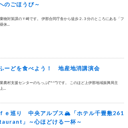
分へのごほうび～
棄物対策課のＹ崎です。 伊那合同庁舎から徒歩２.３分のところにある「フ
休...
ふーどを食べよう！ 地産地消講演会
農村支援センターのちっぷ(*^^*)です。 このほど上伊那地域振興局主
..
ｆｅ巡り 中央アルプス🏔「ホテル千畳敷261
estaurant」～心ほどける一杯～