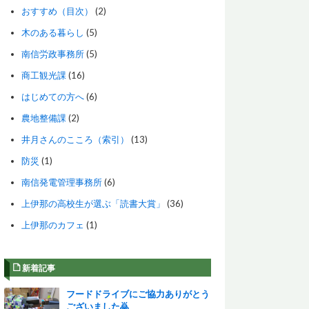
おすすめ（目次）
(2)
木のある暮らし
(5)
南信労政事務所
(5)
商工観光課
(16)
はじめての方へ
(6)
農地整備課
(2)
井月さんのこころ（索引）
(13)
防災
(1)
南信発電管理事務所
(6)
上伊那の高校生が選ぶ「読書大賞」
(36)
上伊那のカフェ
(1)
新着記事
フードドライブにご協力ありがとう
ございました🙇