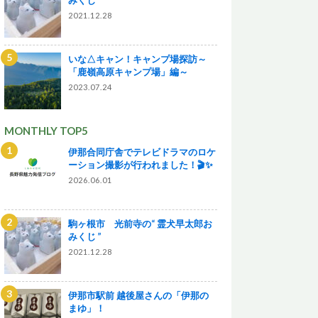
2021.12.28
いな△キャン！キャンプ場探訪～
「鹿嶺高原キャンプ場」編～
2023.07.24
MONTHLY TOP5
伊那合同庁舎でテレビドラマのロケ
ーション撮影が行われました！🎬✨
2026.06.01
駒ヶ根市 光前寺の“ 霊犬早太郎お
みくじ ”
2021.12.28
伊那市駅前 越後屋さんの「伊那の
まゆ」！