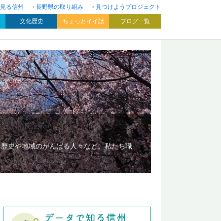
見る信州
長野県の取り組み
見つけようプロジェクト
文化歴史
ちょっとイイ話
ブログ一覧
、歴史や地域のがんばる人々など、私たち職