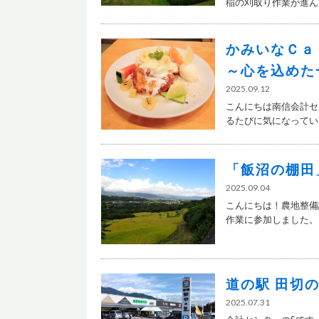
稲の刈取り作業が進んで
かみいなＣａ
～心を込めた
2025.09.12
こんにちは南信会計セ
るたびに気になっていた「
「飯沼の棚田
2025.09.04
こんにちは！農地整備
作業に参加しました。 .
道の駅 田切
2025.07.31