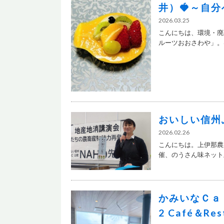
井）🍓～自
2026.03.25
こんにちは、環境・廃
ルーツおおさわや」。昼
おいしい信州
2026.02.26
こんにちは。上伊那農業
催、のうさん味ネット上.
かみいなＣａ
2 Café＆R