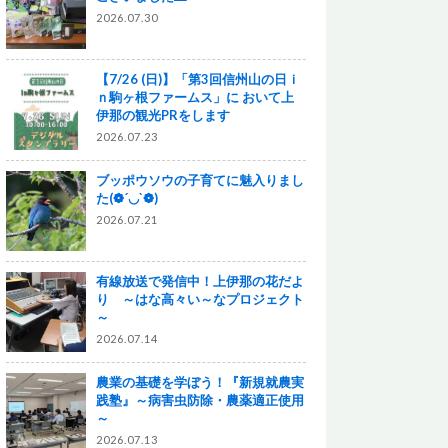
2026.07.30
【7/26 (日)】「第3回信州山の日ｉ
ｎ駒ヶ根ファームス」に おいて上
伊那の観光PRをします
2026.07.23
ブッポウソウの子育てに魅入りまし
た(❁´◡`❁)
2026.07.21
有線放送で発信中！上伊那の花だよ
り ～はな高々い～なプロジェクト
～
2026.07.14
農業の基礎を学ぼう！『新規就農実
践塾』～病害虫防除・農薬適正使用
～
2026.07.13