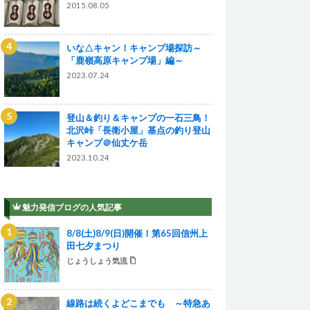
2015.08.05
いな△キャン！キャンプ場探訪～
「鹿嶺高原キャンプ場」編～
2023.07.24
登山＆釣り＆キャンプの一石三鳥！
北沢峠「長衛小屋」基点の釣り登山
キャンプ＠仙丈ケ岳
2023.10.24
魅力発信ブログの人気記事
8/8(土)8/9(日)開催！第65回信州上
田七夕まつり
じょうしょう気流
線路は続くよどこまでも ～特急あ