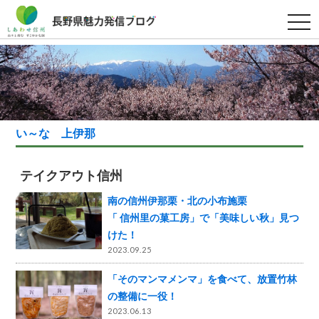
t
o
g
g
l
e
n
a
v
i
g
い～な 上伊那
a
t
i
o
テイクアウト信州
n
南の信州伊那栗・北の小布施栗
「 信州里の菓工房」で「美味しい秋」見つ
けた！
2023.09.25
「そのマンマメンマ」を食べて、放置竹林
の整備に一役！
2023.06.13