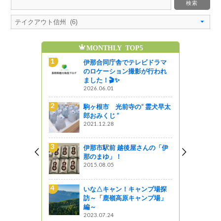
MONTHLY TOP5
魅
レビドラマ
伊那合同庁舎でテレビドラマ
影が行われ
のロケーション撮影が行われ
ました！🎬✨
2026.06.01
のは今でし
駒ヶ根市 光前寺の“ 霊犬早太
郎おみくじ ”
2021.12.28
ンプの一石
伊那市駅前 越後屋さんの「伊
衛小屋」基
那のまゆ」！
ンプ＠仙丈
2015.08.05
いな△キャン！キャンプ場探
“ 霊犬早太
訪～「鹿嶺高原キャンプ場」
編～
2023.07.24