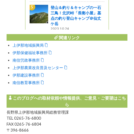
登山＆釣り＆キャンプの一石
大フィーバ
三鳥！北沢峠「長衛小屋」基
点の釣り登山キャンプ＠仙丈
ケ岳
2023.10.24
関連リンク
上伊那地域振興局
伊那保健福祉事務所
南信労政事務所
上伊那農業改良普及センター
伊那建設事務所
南信教育事務所
このブログへの取材依頼や情報提供、ご意見・ご要望はこち
ら
長野県上伊那地域振興局総務管理課
TEL 0265-76-6800
FAX 0265-76-6804
〒396-8666