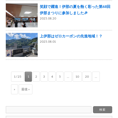
笑顔で躍進！伊那の夏を熱く彩った第68回
伊那まつりに参加しました🎉
2025.08.20
上伊那はゼロカーボンの先進地域！？
2025.08.01
1 / 25
1
2
3
4
5
...
10
20
...
»
最後 »