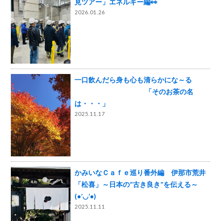
見ツアー」エネルギー編👀
2026.01.26
一口飲んだら身も心も清らかにな～る
「そのお茶の名
は・・・」
2025.11.17
かみいなＣａｆｅ巡り番外編 伊那市荒井
「松喜」～日本の“古き良き”を伝える～
(●’◡’●)
2025.11.11