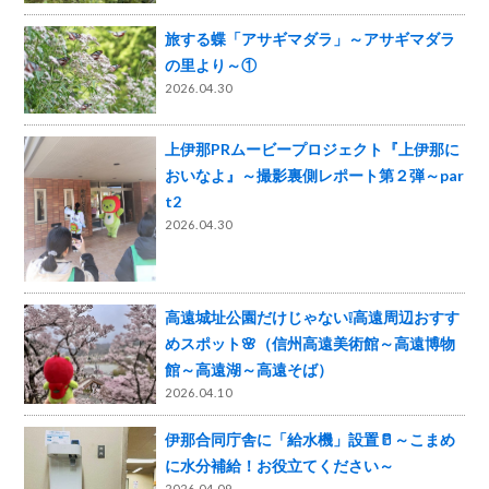
旅する蝶「アサギマダラ」～アサギマダラ
の里より～①
2026.04.30
上伊那PRムービープロジェクト『上伊那に
おいなよ』～撮影裏側レポート第２弾～par
t2
2026.04.30
高遠城址公園だけじゃない❕高遠周辺おすす
めスポット🌸（信州高遠美術館～高遠博物
館～高遠湖～高遠そば）
2026.04.10
伊那合同庁舎に「給水機」設置🥛～こまめ
に水分補給！お役立てください～
2026.04.09