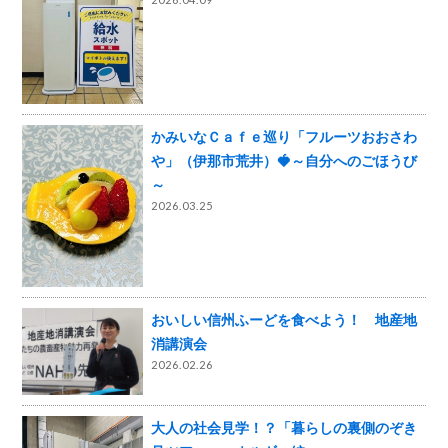
かみいなＣａｆｅ巡り「フルーツおおさわ
や」（伊那市荒井）🍓～自分へのごほうび
～
2026.03.25
おいしい信州ふーどを食べよう！ 地産地
消講演会
2026.02.26
大人の社会見学！？「暮らしの裏側のぞき