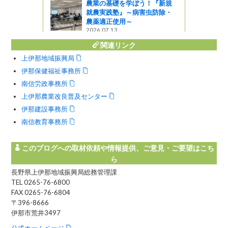
農業の基礎を学ぼう！『新規
就農実践塾』～病害虫防除・
農薬適正使用～
2026.07.13
関連リンク
上伊那地域振興局
伊那保健福祉事務所
南信労政事務所
上伊那農業改良普及センター
伊那建設事務所
南信教育事務所
このブログへの取材依頼や情報提供、ご意見・ご要望はこち
ら
長野県上伊那地域振興局総務管理課
TEL 0265-76-6800
FAX 0265-76-6804
〒396-8666
伊那市荒井3497
公式ホームページ