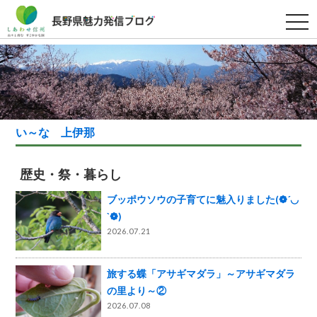
t
o
g
g
l
e
n
a
v
i
g
い～な 上伊那
a
t
i
o
歴史・祭・暮らし
n
ブッポウソウの子育てに魅入りました(❁´◡
`❁)
2026.07.21
旅する蝶「アサギマダラ」～アサギマダラ
の里より～②
2026.07.08