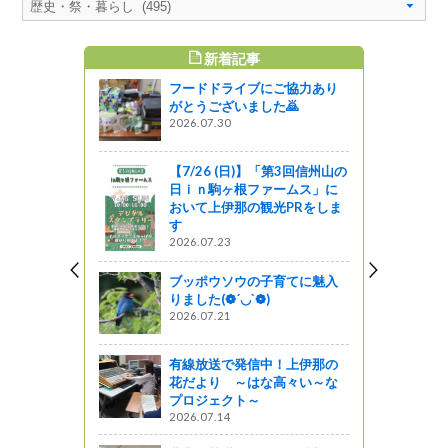
新着記事
すめ記事
フードドライブにご協力あり
がとうございました🙇
2026.07.30
【7/26 (日)】「第3回信州山の
日ｉｎ駒ヶ根ファームス」に
おいて上伊那の観光PRをしま
す
2026.07.23
ブッポウソウの子育てに魅入
りました(❁´◡`❁)
2026.07.21
有線放送で発信中！上伊那の
花だより ～はな高々い～な
プロジェクト～
2026.07.14