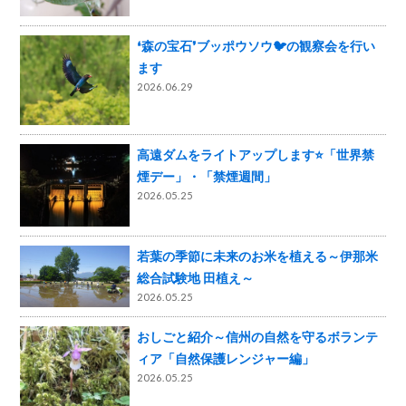
❛森の宝石❜ブッポウソウ🐦の観察会を行い
ます
2026.06.29
高遠ダムをライトアップします⭐「世界禁
煙デー」・「禁煙週間」
2026.05.25
若葉の季節に未来のお米を植える～伊那米
総合試験地 田植え～
2026.05.25
おしごと紹介～信州の自然を守るボランテ
ィア「自然保護レンジャー編」
2026.05.25