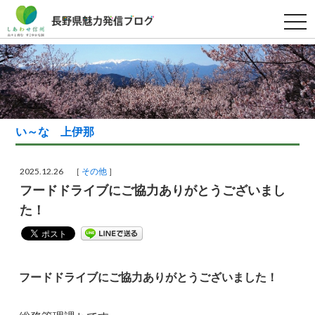
t
o
g
g
l
e
n
a
v
i
g
い～な 上伊那
a
t
i
o
2025.12.26 ［
その他
］
n
フードドライブにご協力ありがとうございまし
た！
フードドライブにご協力ありがとうございました！