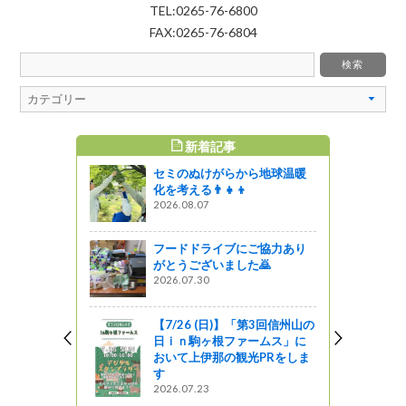
TEL:0265-76-6800
FAX:0265-76-6804
新着記事
すめ記事
セミのぬけがらから地球温暖
化を考える👨‍👧‍👦
2026.08.07
フードドライブにご協力あり
がとうございました🙇
2026.07.30
【7/26 (日)】「第3回信州山の
日ｉｎ駒ヶ根ファームス」に
おいて上伊那の観光PRをしま
す
2026.07.23