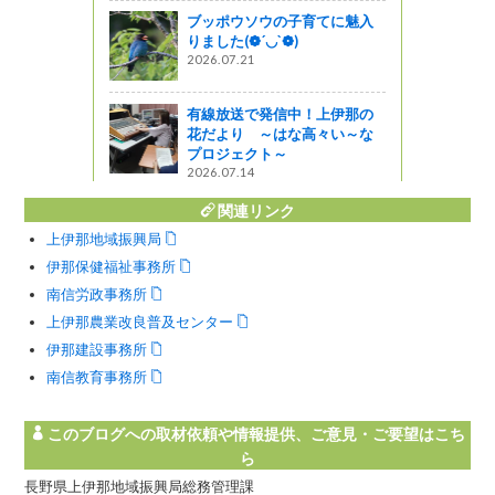
ブッポウソウの子育てに魅入
りました(❁´◡`❁)
2026.07.21
有線放送で発信中！上伊那の
花だより ～はな高々い～な
プロジェクト～
2026.07.14
関連リンク
上伊那地域振興局
伊那保健福祉事務所
南信労政事務所
上伊那農業改良普及センター
伊那建設事務所
南信教育事務所
このブログへの取材依頼や情報提供、ご意見・ご要望はこち
ら
長野県上伊那地域振興局総務管理課