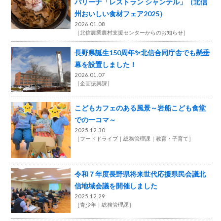
パリーナ「レストラン シャンテル」（北信
州おいしい食材フェア2025）
2026.01.08
［
北信農業農村支援センターからのお知らせ
］
長野県誕生150周年✨北信合同庁舎でも懸垂
幕を設置しました！
2026.01.07
［
企画振興課
］
こどもカフェのある風景～岩船こども食堂
での一コマ～
2025.12.30
［
フードドライブ
総務管理課
教育・子育て
］
令和７年度長野県将来世代応援県民会議北
信地域会議を開催しました
2025.12.29
［
青少年
総務管理課
］