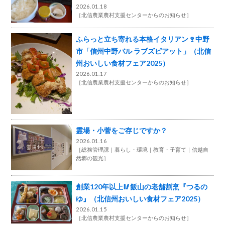
2026.01.18
［
北信農業農村支援センターからのお知らせ
］
ふらっと立ち寄れる本格イタリアン🍷中野
市「信州中野バル ラブズピアット」（北信
州おいしい食材フェア2025）
2026.01.17
［
北信農業農村支援センターからのお知らせ
］
霊場・小菅をご存じですか？
2026.01.16
［
総務管理課
暮らし・環境
教育・子育て
信越自
然郷の観光
］
創業120年以上🥢飯山の老舗割烹『つるの
ゆ』（北信州おいしい食材フェア2025）
2026.01.15
［
北信農業農村支援センターからのお知らせ
］