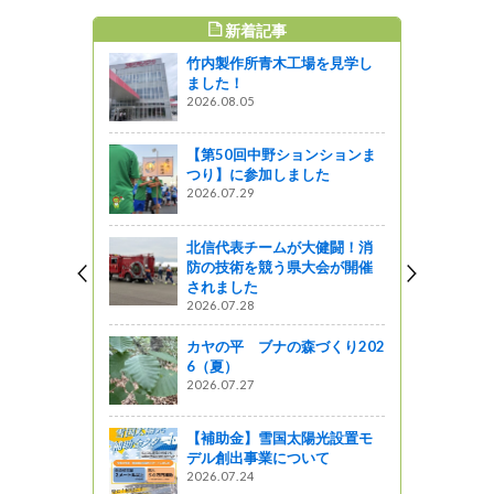
新着記事
すめ記事
竹内製作所青木工場を見学し
ました！
2026.08.05
【第50回中野ションションま
つり】に参加しました
2026.07.29
北信代表チームが大健闘！消
防の技術を競う県大会が開催
されました
2026.07.28
カヤの平 ブナの森づくり202
6（夏）
2026.07.27
【補助金】雪国太陽光設置モ
デル創出事業について
2026.07.24