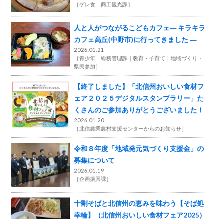
［
ゲレ食
商工観光課
］
人と人がつながるこどもカフェ― キラキラ
カフェ高丘(中野市)に行ってきました ―
2026.01.21
［
青少年
総務管理課
教育・子育て
地域づくり・
県民参加
］
【終了しました】「北信州おいしい食材フ
ェア２０２５デジタルスタンプラリー」た
くさんのご参加ありがとうございました！
2026.01.20
［
北信農業農村支援センターからのお知らせ
］
令和８年度「地域発元気づくり支援金」の
募集について
2026.01.19
［
企画振興課
］
十割そばと北信州の恵みを味わう【そば処
幸輪】（北信州おいしい食材フェア2025）