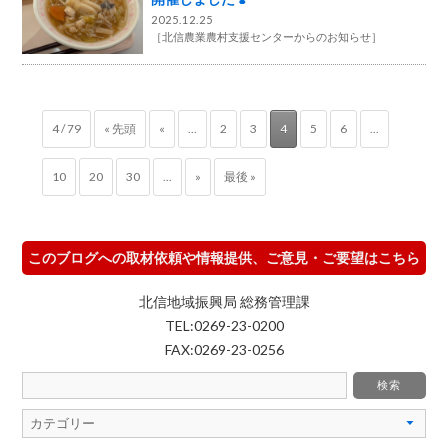
2025.12.25
［
北信農業農村支援センターからのお知らせ
］
4 / 79
« 先頭
«
...
2
3
4
5
6
...
10
20
30
...
»
最後 »
このブログへの取材依頼や情報提供、ご意見・ご要望はこちら
北信地域振興局 総務管理課
TEL:0269-23-0200
FAX:0269-23-0256