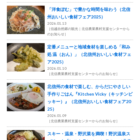
「洋食ぽむ」で豊かな時間を味わう（北信
州おいしい食材フェア2025）
2026.01.13
［
信越自然郷の観光
北信農業農村支援センターから
のお知らせ
］
定番メニューと地域食材を楽しめる「和み
処 温（おん）」（北信州おいしい食材フェ
ア2025）
2026.01.10
［
北信農業農村支援センターからのお知らせ
］
北信州の食材で楽しむ、からだにやさしい
手作りごはん『Kitchen Vicky（キッチンビ
ッキー）』（北信州おいしい食材フェア20
25）
2026.01.09
［
北信農業農村支援センターからのお知らせ
］
スキー・温泉・野沢菜を満喫！野沢温泉ス