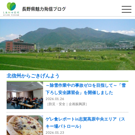
t
o
g
g
l
e
n
a
v
i
g
a
t
i
o
北信州からごきげんよう
n
～除雪作業中の事故ゼロを目指して～「雪
下ろし安全講習会」を開催しました
2026.01.26
［
防災・安全
企画振興課
］
ゲレ食レポートin志賀高原中央エリア（ス
キー場パトロール）
2026.01.23