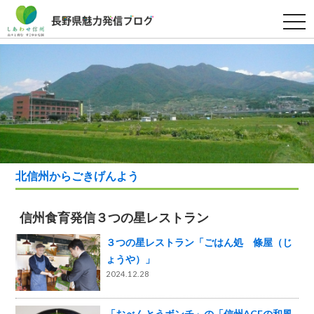
t
o
g
g
l
e
n
a
v
i
g
a
t
i
o
北信州からごきげんよう
n
信州食育発信３つの星レストラン
３つの星レストラン「ごはん処 條屋（じ
ょうや）」
2024.12.28
「おべんとうボンチ」の「信州ACEの和風