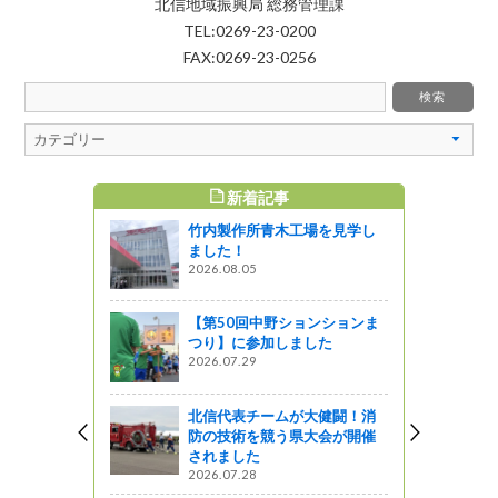
北信地域振興局 総務管理課
TEL:0269-23-0200
FAX:0269-23-0256
新着記事
すめ記事
竹内製作所青木工場を見学し
ました！
2026.08.05
【第50回中野ションションま
つり】に参加しました
2026.07.29
北信代表チームが大健闘！消
防の技術を競う県大会が開催
されました
2026.07.28