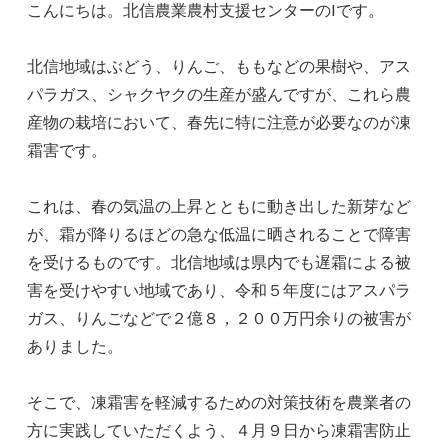
こんにちは。北信農業農村支援センターのIです。
北信地域はぶどう、りんご、ももなどの果樹や、アス
パラガス、シャクヤクの生産が盛んですが、これら農
産物の栽培において、春先に特に注意が必要なのが凍
霜害です。
これは、春の気温の上昇とともに動き出した新芽など
が、霜が降りるほどの急な低温に晒されることで障害
を受けるものです。北信地域は県内でも遅霜による被
害を受けやすい地域であり、令和５年度にはアスパラ
ガス、りんごなどで２億８，２００万円余りの被害が
ありました。
そこで、凍霜害を軽減するための対策技術を農業者の
方に実践していただくよう、４月９日から凍霜害防止