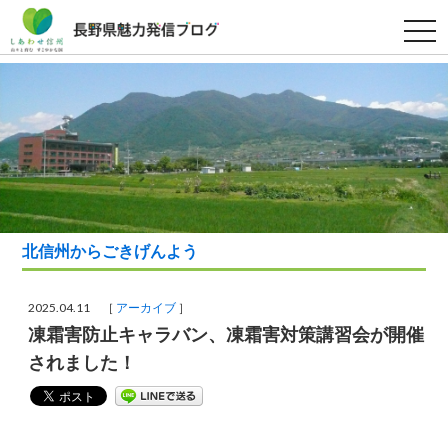
t
o
g
g
l
e
n
a
v
i
g
a
t
i
o
北信州からごきげんよう
n
2025.04.11 ［
アーカイブ
］
凍霜害防止キャラバン、凍霜害対策講習会が開催
されました！