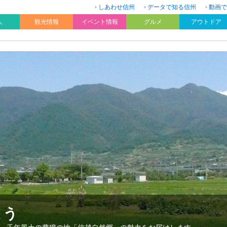
しあわせ信州
データで知る信州
動画で
人
観光情報
イベント情報
グルメ
アウトドア
よう