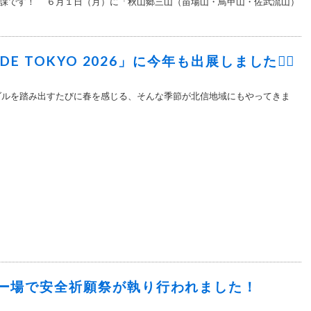
課です！ ６月１日（月）に「秋山郷三山（苗場山・鳥甲山・佐武流山）
ODE TOKYO 2026」に今年も出展しました🚴‍♂️
ダルを踏み出すたびに春を感じる、そんな季節が北信地域にもやってきま
ー場で安全祈願祭が執り行われました！