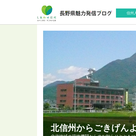
信州
北信州からごきげん