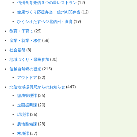
信州食育発信３つの星レストラン
(12)
健康づくり応援弁当・信州ACE弁当
(12)
ひくシオたすベジ北信州・食育
(19)
教育・子育て
(25)
産業・就業・移住
(58)
社会基盤
(8)
地域づくり・県民参加
(30)
信越自然郷の観光
(215)
アウトドア
(22)
北信地域振興局からのお知らせ
(447)
総務管理課
(35)
企画振興課
(20)
環境課
(26)
農地整備課
(28)
林務課
(57)