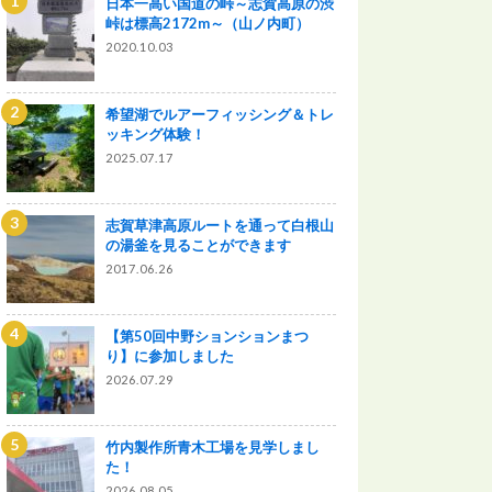
日本一高い国道の峠～志賀高原の渋
峠は標高2172m～（山ノ内町）
2020.10.03
希望湖でルアーフィッシング＆トレ
ッキング体験！
2025.07.17
志賀草津高原ルートを通って白根山
の湯釜を見ることができます
2017.06.26
【第50回中野ションションまつ
り】に参加しました
2026.07.29
竹内製作所青木工場を見学しまし
た！
2026.08.05