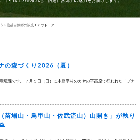
、千年風土の豊穣の地「信越自然郷」の魅力をお届けします。
う
>
信越自然郷の観光
>
アウトドア
ナの森づくり2026（夏）
環境課です。 ７月５日（日）に木島平村のカヤの平高原で行われた「ブナ
（苗場山・鳥甲山・佐武流山）山開き」が執り
