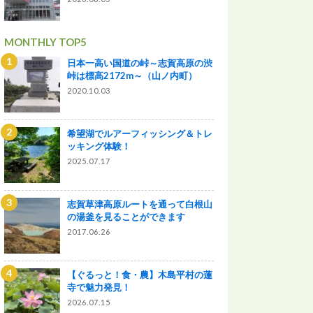
MONTHLY TOP5
日本一高い国道の峠～志賀高原の渋
峠は標高2172m～（山ノ内町）
2020.10.03
希望湖でルアーフィッシング＆トレ
ッキング体験！
2025.07.17
志賀草津高原ルートを通って白根山
の湯釜を見ることができます
2017.06.26
【ぐるっと！食・農】木島平村の蓮
寺で魅力発見！
2026.07.15