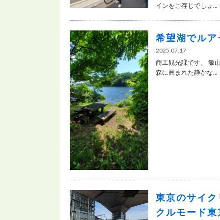
インをご存じでしょ...
希望湖でルア
2025.07.17
商工観光課です。 飯山
森に囲まれた静かな...
東京のサイク
クルモード東