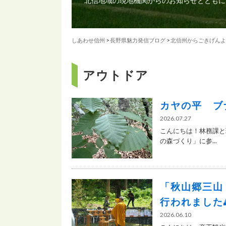
北信地域の現地機関からのお知らせとともに
しあわせ信州
>
長野県魅力発信ブログ
>
北信州からごきげんよ
アウトドア
カヤの平 ブ
2026.07.27
こんにちは！林務課と
の森づくり」に参...
「秋山郷三山
行われました
2026.06.10