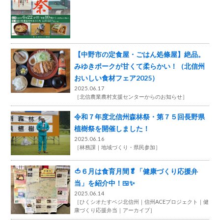
【中野市の定食屋・ごはん処條屋】絶品。
みゆきポークが甘くて柔らかい！（北信州
おいしい食材フェア2025）
2025.06.17
［
北信農業農村支援センターからのお知らせ
］
令和７年度北信州森林祭・第７５回長野県
植樹祭を開催しました！
2025.06.16
［
林務課
地域づくり・県民参加
］
🍅６月は食育月間🥬「健康づくり応援弁
当」を紹介中！🍱✨
2025.06.14
［
ひくシオたすベジ北信州
信州ACEプロジェクト
健
康づくり応援弁当
アーカイブ
］