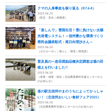
クマの人身事故を振り返る（R7.6.4）
2025.06.23
［
防災・安全
林務課
］
「楽しんで」雪国生活！雪に負けない太陽
光発電システム！～信州豊かな環境づくり
県民会議表彰式：尾日向理沙さん～
2025.06.20
［
ゼロカーボン
暮らし・環境
環境課
］
普及員の一息④奨励品種決定調査ほ場の田
植えを行いました!!
2025.06.20
［
産業・就業・移住
北信農業農村支援センターから
のお知らせ
］
道の駅北信州やまのうちによってかっしゃ
い！（北信州おいしい食材フェア2025）
2025.06.18
［
北信農業農村支援センターからのお知らせ
］