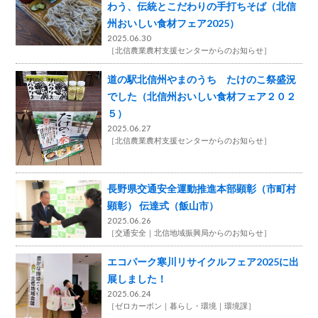
わう、伝統とこだわりの手打ちそば（北信
州おいしい食材フェア2025）
2025.06.30
［
北信農業農村支援センターからのお知らせ
］
道の駅北信州やまのうち たけのこ祭盛況
でした（北信州おいしい食材フェア２０２
５）
2025.06.27
［
北信農業農村支援センターからのお知らせ
］
長野県交通安全運動推進本部顕彰（市町村
顕彰） 伝達式（飯山市）
2025.06.26
［
交通安全
北信地域振興局からのお知らせ
］
エコパーク寒川リサイクルフェア2025に出
展しました！
2025.06.24
［
ゼロカーボン
暮らし・環境
環境課
］