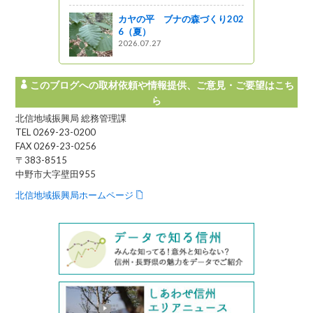
１つめ）ゲ
雑貨そして
カヤの平 ブナの森づくり202
温まる空間
6（夏）
2026.07.27
がの
このブログへの取材依頼や情報提供、ご意見・ご要望はこち
ら
北信地域振興局 総務管理課
TEL 0269-23-0200
FAX 0269-23-0256
〒383-8515
中野市大字壁田955
北信地域振興局ホームページ