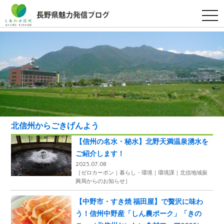
t
o
g
g
l
e
n
a
v
i
g
a
t
i
o
北信州からごきげんよう
n
【信州の名水・秘水】北野天満温泉湧水を
ご紹介します！
2025.07.08
［
ゼロカーボン
暮らし・環境
環境課
北信地域振
興局からのお知らせ
］
【中野市・すき焼 福田屋】で贅沢に味わ
う！信州中野産「しん農ポーク」「きの