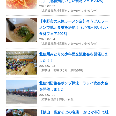
こ」（北信州おいしい食材フェア2025）
2025.07.07
［
北信農業農村支援センターからのお知らせ
］
【中野市の人気ラーメン店】そうげんラー
メンで地元食材を堪能！（北信州おいしい
食材フェア2025）
2025.07.04
［
北信農業農村支援センターからのお知らせ
］
北信州みどりの少年団交流集会を開催しま
した！！
2025.07.03
［
林務課
地域づくり・県民参加
］
北信消防協会ポンプ操法・ラッパ吹奏大会
を開催しました
2025.07.01
［
総務管理課
防災・安全
］
【飯山・富倉そばの名店 かじか亭】で味