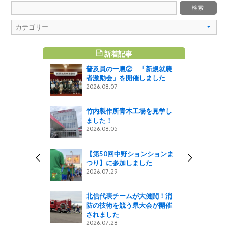
新着記事
すめ記事
普及員の一息② 「新規就農
品評会の審
者激励会」を開催しました
た。（李、
2026.08.07
ってるの？
竹内製作所青木工場を見学し
ました！
が都会へ行
2026.08.05
～
【第50回中野ションションま
つり】に参加しました
ジャム作り
2026.07.29
つくりたく
北信代表チームが大健闘！消
防の技術を競う県大会が開催
されました
スイーツス
2026.07.28