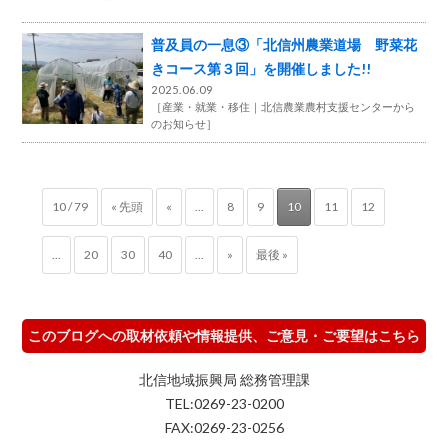
普及員の一息③「北信州農業道場 野菜花
きコース第３回」を開催しました!!
2025.06.09
［
産業・就業・移住
北信農業農村支援センターから
のお知らせ
］
10 / 79
« 先頭
«
...
8
9
10
11
12
...
20
30
40
...
»
最後 »
このブログへの取材依頼や情報提供、ご意見・ご要望はこちら
北信地域振興局 総務管理課
TEL:0269-23-0200
FAX:0269-23-0256