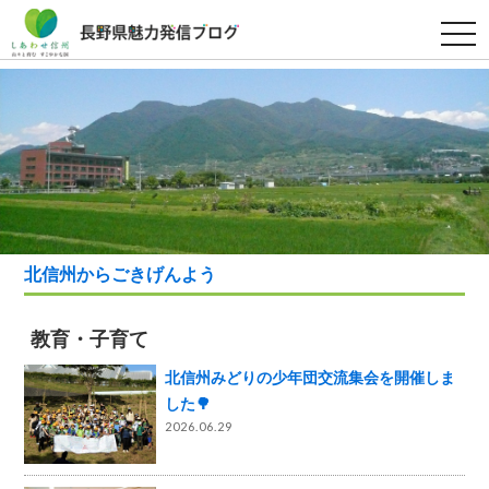
t
o
g
g
l
e
n
a
v
i
g
a
t
i
o
北信州からごきげんよう
n
教育・子育て
北信州みどりの少年団交流集会を開催しま
した🌳
2026.06.29