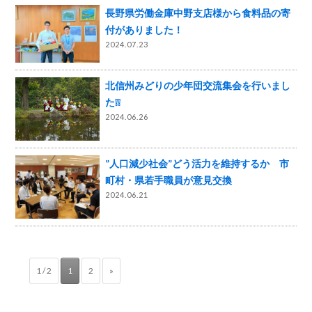
長野県労働金庫中野支店様から食料品の寄
付がありました！
2024.07.23
北信州みどりの少年団交流集会を行いまし
た❕❕
2024.06.26
”人口減少社会”どう活力を維持するか 市
町村・県若手職員が意見交換
2024.06.21
1 / 2
1
2
»