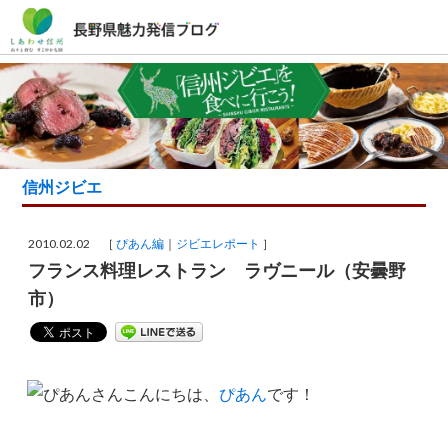
信州ジビエ
2010.02.02 ［
ぴあん編
ジビエレポート
］
フランス料理レストラン ラヴニール（安曇野
市）
こんにちは、
ぴあん
です！