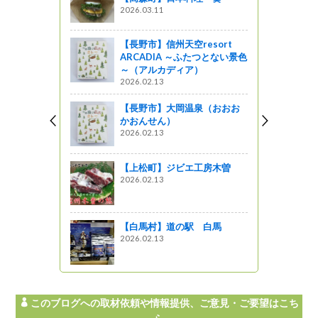
規開店、本
2026.03.11
食べられる
イ」その③
【長野市】信州天空resort
ARCADIA ～ふたつとない景色
～（アルカディア）
ン」ヘルシ
2026.02.13
ュースタート
【長野市】大岡温泉（おおお
星レストラン
かおんせん）
2026.02.13
ーズン真っ
べきり」ま
【上松町】ジビエ工房木曽
2026.02.13
しょ！！
トランかぶ
【白馬村】道の駅 白馬
2026.02.13
このブログへの取材依頼や情報提供、ご意見・ご要望はこち
ら