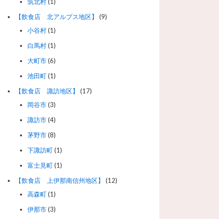
筑北村
(1)
【飲食店 北アルプス地区】
(9)
小谷村
(1)
白馬村
(1)
大町市
(6)
池田町
(1)
【飲食店 諏訪地区】
(17)
岡谷市
(3)
諏訪市
(4)
茅野市
(8)
下諏訪町
(1)
富士見町
(1)
【飲食店 上伊那南信州地区】
(12)
高森町
(1)
伊那市
(3)