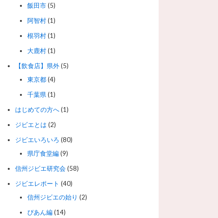
飯田市
(5)
阿智村
(1)
根羽村
(1)
大鹿村
(1)
【飲食店】県外
(5)
東京都
(4)
千葉県
(1)
はじめての方へ
(1)
ジビエとは
(2)
ジビエいろいろ
(80)
県庁食堂編
(9)
信州ジビエ研究会
(58)
ジビエレポート
(40)
信州ジビエの始り
(2)
ぴあん編
(14)