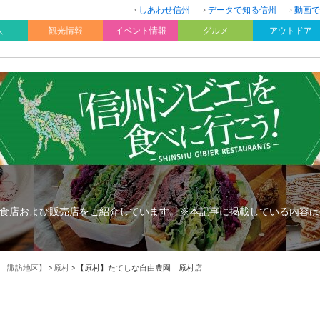
しあわせ信州
データで知る信州
動画で
人
観光情報
イベント情報
グルメ
アウトドア
食店および販売店をご紹介しています。※本記事に掲載している内容は
 諏訪地区】
>
原村
>
【原村】たてしな自由農園 原村店