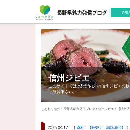
信州
信州ジビエ
このサイトでは長野県内外の信州ジビエの飲
ご確認下さい。
しあわせ信州
>
長野県魅力発信ブログ
>
信州ジビエ
>
【販売店
2025.04.17 ［
原村
【販売店 諏訪地区】
］