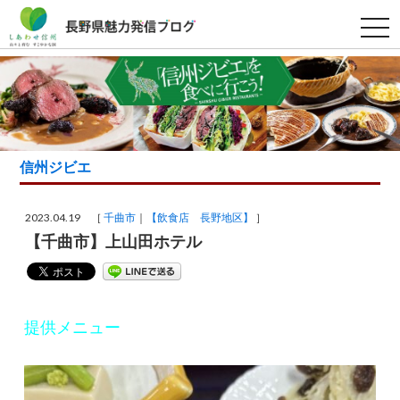
t
o
g
g
l
e
n
a
v
i
g
信州ジビエ
a
t
i
o
2023.04.19 ［
千曲市
【飲食店 長野地区】
］
n
【千曲市】上山田ホテル
提供メニュー