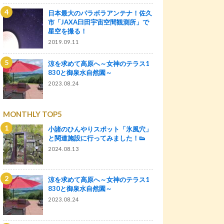
日本最大のパラボラアンテナ！佐久
市「JAXA臼田宇宙空間観測所」で
星空を撮る！
2019.09.11
涼を求めて高原へ～女神のテラス1
830と御泉水自然園～
2023.08.24
MONTHLY TOP5
小諸のひんやりスポット「氷風穴」
と関連施設に行ってみました！👟
2024.08.13
涼を求めて高原へ～女神のテラス1
830と御泉水自然園～
2023.08.24