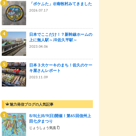
「ポケふた」@南牧村みてきました
2026.07.17
日本でここだけ！？新幹線ホームの
上に無人駅～JR佐久平駅～
2023.04.06
日本３大ケーキのまち！佐久のケー
キ屋さんレポート
2023.11.09
魅力発信ブログの人気記事
8/8(土)8/9(日)開催！第65回信州上
田七夕まつり
じょうしょう気流