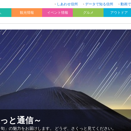
しあわせ信州
データで知る信州
動画で
人
観光情報
イベント情報
グルメ
アウトドア
久っと通信～
「旬」の魅力をお届けします。 どうぞ、さくっと見てください。