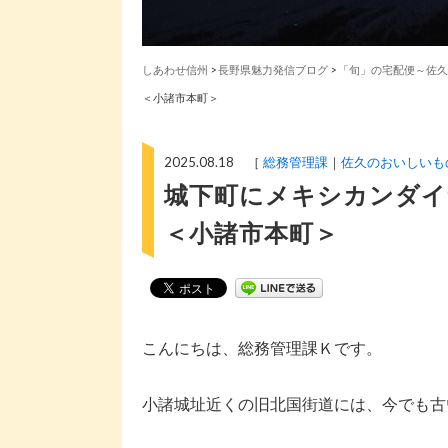
しあわせ信州
>
長野県魅力発信ブログ
>
「旬」の宅配便～佐久
＜小諸市本町＞
2025.08.18 ［
総務管理課
佐久のおいしいも
城下町にメキシカンダイ
＜小諸市本町＞
こんにちは、総務管理課Ｋです。
小諸城址近くの旧北国街道には、今でも古