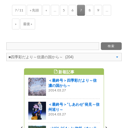
7 / 11
« 先頭
«
...
5
6
7
8
9
...
»
最後 »
新着記事
すめ記事
＜最終号＞四季彩だより～信
が「信州田
濃の国から～
」に参加！
2014.03.27
っと通信～
＜最終号＞“しあわせ”発見～信
ン ８月の
州巡り～
2014.03.27
星レストラン