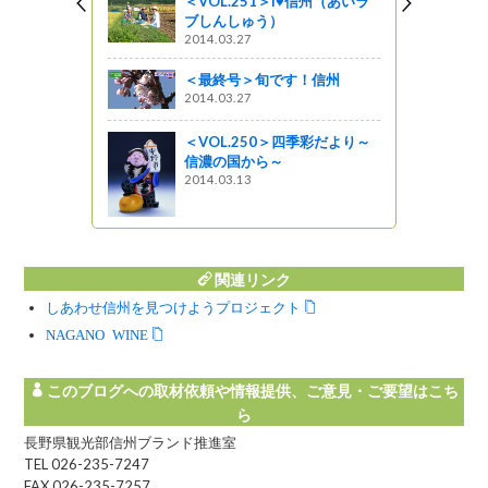
＜VOL.251＞I♥信州（あいラ
めぐる食の
ブしんしゅう）
」開催中！
2014.03.27
州とよおかマ
＜最終号＞旬です！信州
2014.03.27
＜VOL.250＞四季彩だより～
内４市町村
信濃の国から～
2014.03.13
関連リンク
しあわせ信州を見つけようプロジェクト
NAGANO WINE
このブログへの取材依頼や情報提供、ご意見・ご要望はこち
ら
長野県観光部信州ブランド推進室
TEL 026-235-7247
FAX 026-235-7257