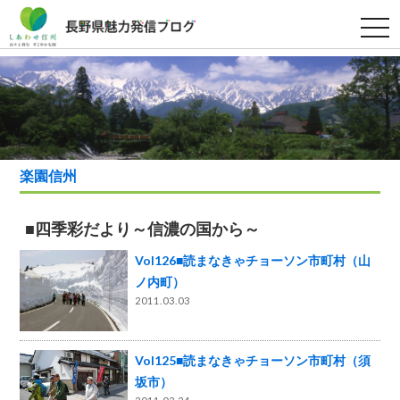
t
o
g
g
l
e
n
a
v
i
g
a
楽園信州
t
i
o
n
■四季彩だより～信濃の国から～
Vol126■読まなきゃチョーソン市町村（山
ノ内町）
2011.03.03
Vol125■読まなきゃチョーソン市町村（須
坂市）