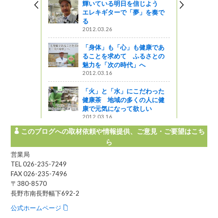
輝いている明日を信じよう
エレキギターで「夢」を奏で
＆真っ赤な
る
を体感！
2012.03.26
「身体」も「心」も健康であ
っと通信～
ることを求めて ふるさとの
魅力を「次の時代」へ
センターだ
2012.03.16
ギのブラン
感イベント
「火」と「水」にこだわった
健康茶 地域の多くの人に健
う
康で元気になって欲しい
2012.03.16
このブログへの取材依頼や情報提供、ご意見・ご要望はこち
ら
営業局
TEL 026-235-7249
FAX 026-235-7496
〒380-8570
長野市南長野幅下692-2
公式ホームページ