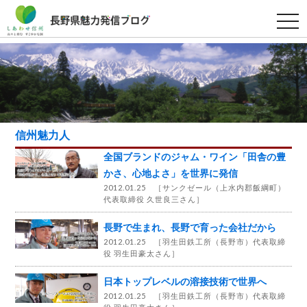
t
o
g
g
l
e
n
a
v
i
g
a
信州魅力人
t
i
全国ブランドのジャム・ワイン「田舎の豊
o
n
かさ、心地よさ」を世界に発信
2012.01.25 ［
サンクゼール（上水内郡飯綱町）
代表取締役 久世良三さん
］
長野で生まれ、長野で育った会社だから
2012.01.25 ［
羽生田鉄工所（長野市）代表取締
役 羽生田豪太さん
］
日本トップレベルの溶接技術で世界へ
2012.01.25 ［
羽生田鉄工所（長野市）代表取締