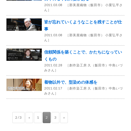
2011.03.08 ［
那美屋織物（飯田市） 小栗弘平さ
ん
］
皆が忘れていくようなことを残すことが仕
事
2011.03.08 ［
那美屋織物（飯田市） 小栗弘平さ
ん
］
信頼関係を築くことで、かたちになってい
くもの
2011.02.28 ［
創作染工房 久（飯田市）中島いづ
みさん
］
着物以外で、型染めの体感を
2011.02.17 ［
創作染工房 久（飯田市）中島いづ
みさん
］
2 / 3
«
1
2
3
»