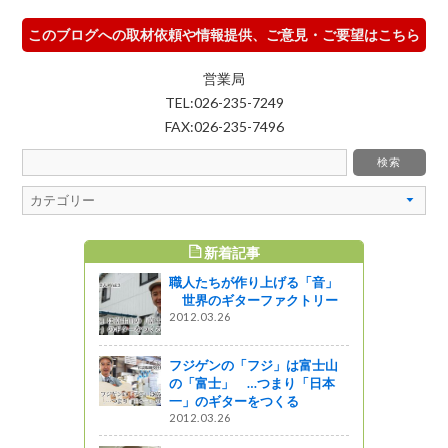
このブログへの取材依頼や情報提供、ご意見・ご要望はこちら
営業局
TEL:026-235-7249
FAX:026-235-7496
新着記事
すめ記事
職人たちが作り上げる「音」
」はベーグ
世界のギターファクトリー
2012.03.26
フジゲンの「フジ」は富士山
のお花畑――
の「富士」 …つまり「日本
黄岳コース
一」のギターをつくる
2012.03.26
しょ！！