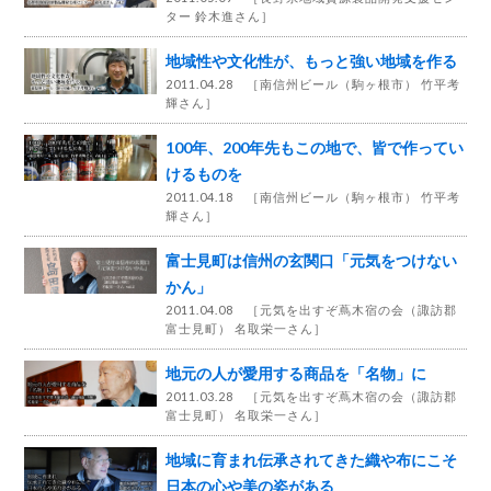
ター 鈴木進さん
］
地域性や文化性が、もっと強い地域を作る
2011.04.28 ［
南信州ビール（駒ヶ根市） 竹平考
輝さん
］
100年、200年先もこの地で、皆で作ってい
けるものを
2011.04.18 ［
南信州ビール（駒ヶ根市） 竹平考
輝さん
］
富士見町は信州の玄関口「元気をつけない
かん」
2011.04.08 ［
元気を出すぞ蔦木宿の会（諏訪郡
富士見町） 名取栄一さん
］
地元の人が愛用する商品を「名物」に
2011.03.28 ［
元気を出すぞ蔦木宿の会（諏訪郡
富士見町） 名取栄一さん
］
地域に育まれ伝承されてきた織や布にこそ
日本の心や美の姿がある