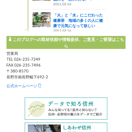
2012.03.16
湯田中渋温
に「北信州
「火」と「水」にこだわった
ノ内町）
健康茶 地域の多くの人に健
う
康で元気になって欲しい
2012.03.16
このブログへの取材依頼や情報提供、ご意見・ご要望はこち
ら
営業局
TEL 026-235-7249
FAX 026-235-7496
〒380-8570
長野市南長野幅下692-2
公式ホームページ