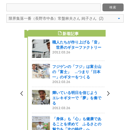
新着記事
すめ記事
職人たちが作り上げる「音」
デザイナ
世界のギターファクトリー
デザインし
2012.03.26
フジゲンの「フジ」は富士山
の「富士」 …つまり「日本
森林・林
一」のギターをつくる
童生徒の皆
2012.03.26
輝いている明日を信じよう
ットワーク
エレキギターで「夢」を奏で
る
が盛会のう
2012.03.26
「身体」も「心」も健康であ
しょ！！
ることを求めて ふるさとの
魅力を「次の時代」へ
３）志賀高