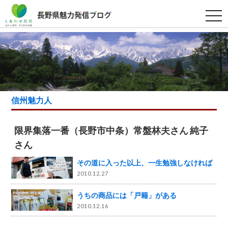
t
o
g
g
l
e
n
a
v
i
g
a
信州魅力人
t
i
o
n
限界集落一番（長野市中条）常盤林夫さん 純子
さん
その道に入った以上、一生勉強しなければ
2010.12.27
うちの商品には「戸籍」がある
2010.12.16