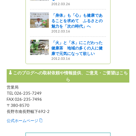
2012.03.26
園 四季の
「身体」も「心」も健康であ
フレーム切
ることを求めて ふるさとの
だきまし
魅力を「次の時代」へ
!!
2012.03.16
ャーツアー
「火」と「水」にこだわった
健康茶 地域の多くの人に健
座」に参加
康で元気になって欲しい
2012.03.16
このブログへの取材依頼や情報提供、ご意見・ご要望はこち
ら
営業局
TEL 026-235-7249
FAX 026-235-7496
〒380-8570
長野市南長野幅下692-2
公式ホームページ