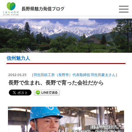
t
o
g
g
l
e
n
a
v
i
g
a
信州魅力人
t
i
o
n
2012.01.25 ［
羽生田鉄工所（長野市）代表取締役 羽生田豪太さん
］
長野で生まれ、長野で育った会社だから