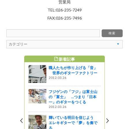
営業局
TEL:026-235-7249
FAX:026-235-7496
新着記事
すめ記事
職人たちが作り上げる「音」
子ども応援
世界のギターファクトリー
は 長野ろ
2012.03.26
金」の応援
す。
フジゲンの「フジ」は富士山
の「富士」 …つまり「日本
一」のギターをつくる
2,500
2012.03.26
信州の暮ら
芸と食文
輝いている明日を信じよう
ー！！
エレキギターで「夢」を奏で
る
がの