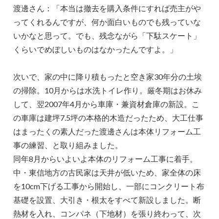
渡邊さん：「本当は撤去を購入条件にすれば売主がや
ってくれるんですが、何か面白いものでも残っていな
いかなと思って。でも、残念ながら「下駄スケート」
くらいでめぼしいものはなかったんですよ。」
次いで、家の中に降り積もったと空き家30年分の土埃
の掃除。10月からは水洗トイレ作り。厳冬期はお休み
して、翌2007年4月から車庫・兼資材倉庫の新設。こ
の車庫は建坪7.5坪の本格的木造だったため、大工仕事
はまったくの素人だった渡邊さんは本体リフォーム工
事の練習、と取り組みました。
同年8月からいよいよ本体のリフォーム工事に着手。
中・東信地方の古民家は天井が低いため、家全体の床
を10cm下げる工事から開始し、一部にコンクリート布
基礎を設置、大引き・根太をすべて新設しました。断
熱材を入れ、コンパネ（下地材）を張り終わって、次