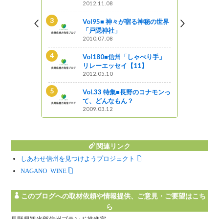
2012.11.08
ンギスカン街道
Vol95■ 神々が宿る神秘の世界
「戸隠神社」
2010.07.08
野のコナモンっ
Vol180■信州「しゃべり手」
リレーエッセイ【11】
2012.05.10
の面影残す宿
Vol.33 特集■長野のコナモンっ
散策
て、どんなもん？
2009.03.12
関連リンク
しあわせ信州を見つけようプロジェクト
NAGANO WINE
このブログへの取材依頼や情報提供、ご意見・ご要望はこち
ら
長野県観光部信州ブランド推進室