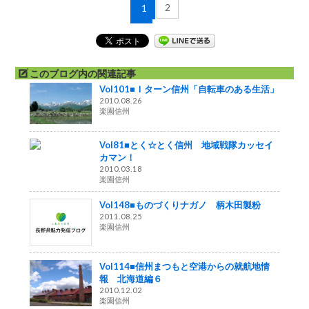
2
1
このブログ内の関連記事
Vol101■Ｉターン信州「自転車のある生活」
2010.08.26
楽園信州
Vol81■とく☆とく信州 地域戦隊カッセイ
カマン！
2010.03.18
楽園信州
Vol148■ものづくりナガノ 柄木田製粉
2011.08.25
楽園信州
Vol114■信州まつもと空港からの就航地情
報 北海道編６
2010.12.02
楽園信州