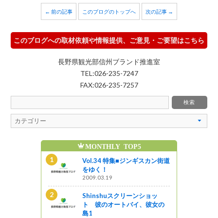
← 前の記事
このブログのトップへ
次の記事 →
このブログへの取材依頼や情報提供、ご意見・ご要望はこちら
長野県観光部信州ブランド推進室
TEL:026-235-7247
FAX:026-235-7257
MONTHLY TOP5
魅
ンショッ
Vol.34 特集■ジンギスカン街道
イ、彼女の
をゆく！
2009.03.19
Shinshuスクリーンショッ
る神秘の世界
ト 彼のオートバイ、彼女の
島1