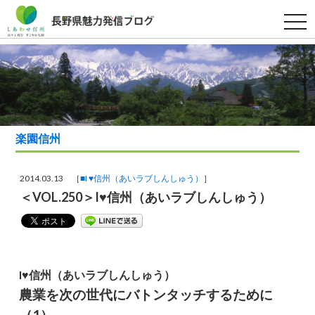
t
o
g
g
l
e
n
a
v
i
g
a
楽園信州
t
i
o
n
2014.03.13 ［
■I ♥信州（あいラブしんしゅう）
］
＜VOL.250＞I♥信州（あいラブしんしゅう）
I♥信州（あいラブしんしゅう）
農業を次の世代にバトンタッチするために
（1）