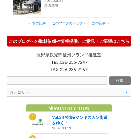
2011.08.25
楽園信州
← 前の記事
このブログのトップへ
次の記事 →
このブログへの取材依頼や情報提供、ご意見・ご要望はこちら
長野県観光部信州ブランド推進室
TEL:026-235-7247
FAX:026-235-7257
MONTHLY TOP5
魅
ンギスカン街道
Vol.34 特集■ジンギスカン街道
をゆく！
2009.03.19