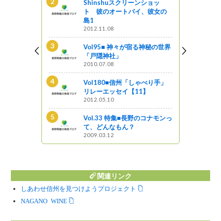
ンショッ
Shinshuスクリーンショッ
イ、彼女の
ト 彼のオートバイ、彼女の
島1
2012.11.08
新B級ご当地
Vol95■ 神々が宿る神秘の世界
「戸隠神社」
2010.07.08
とく信州 長
Vol180■信州「しゃべり手」
ップ
リレーエッセイ【11】
2012.05.10
で出会う天空
Vol.33 特集■長野のコナモンっ
て、どんなもん？
2009.03.12
関連リンク
しあわせ信州を見つけようプロジェクト
NAGANO WINE