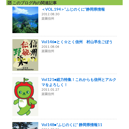
このブログ内の関連記事
＜VOL.194＞”ふじのくに”静岡県情報
2012.08.30
楽園信州
Vol146■とく☆とく信州 村山早生ごぼう
2011.08.04
楽園信州
Vol121■総力特集！これからも信州とアルク
マをよろしく！
2011.01.27
楽園信州
Vol148■“ふじのくに” 静岡県情報11