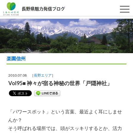
t
o
g
g
l
e
n
a
v
i
g
a
楽園信州
t
i
o
n
2010.07.08 ［
長野エリア
］
Vol95■ 神々が宿る神秘の世界「戸隠神社」
「パワースポット」という言葉、最近よく耳にしませ
んか？
そう呼ばれる場所では、頭がスッキリするとか、活力