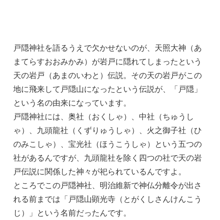
戸隠神社を語るうえで欠かせないのが、天照大神（あ
まてらすおおみかみ）が岩戸に隠れてしまったという
天の岩戸（あまのいわと）伝説。その天の岩戸がこの
地に飛来して戸隠山になったという伝説が、「戸隠」
という名の由来になっています。
戸隠神社には、奥社（おくしゃ）、中社（ちゅうし
ゃ）、九頭龍社（くずりゅうしゃ）、火之御子社（ひ
のみこしゃ）、宝光社（ほうこうしゃ）という五つの
社があるんですが、九頭龍社を除く四つの社で天の岩
戸伝説に関係した神々が祀られているんですよ。
ところでこの戸隠神社、明治維新で神仏分離令が出さ
れる前までは「戸隠山顕光寺（とがくしさんけんこう
じ）」という名前だったんです。