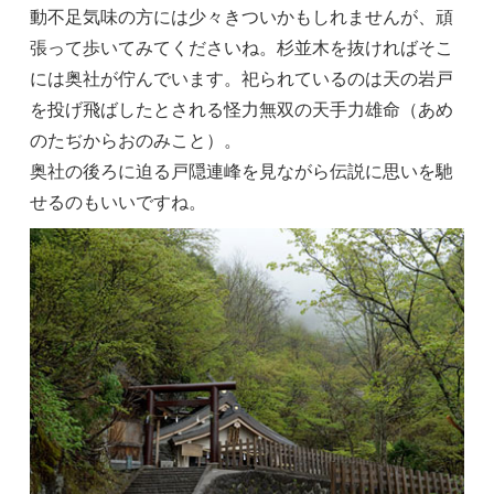
動不足気味の方には少々きついかもしれませんが、頑
張って歩いてみてくださいね。杉並木を抜ければそこ
には奥社が佇んでいます。祀られているのは天の岩戸
を投げ飛ばしたとされる怪力無双の天手力雄命（あめ
のたぢからおのみこと）。
奥社の後ろに迫る戸隠連峰を見ながら伝説に思いを馳
せるのもいいですね。