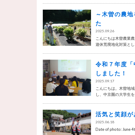
～木曽の農地
た
2025.09.26
こんにちは木曽農業農
遊休荒廃地化対策として
令和７年度「
しました！
2025.09.17
こんにちは。木曽地域
し、中京圏の大学生を対
活気と笑顔が
2025.06.18
Date of photo: June 4t