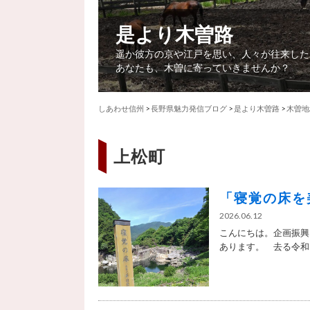
是より木曽路
遥か彼方の京や江戸を思い、人々が往来した
あなたも、木曽に寄っていきませんか？
しあわせ信州
>
長野県魅力発信ブログ
>
是より木曽路
>
木曽地
上松町
「寝覚の床を
2026.06.12
こんにちは。企画振興
あります。 去る令和８