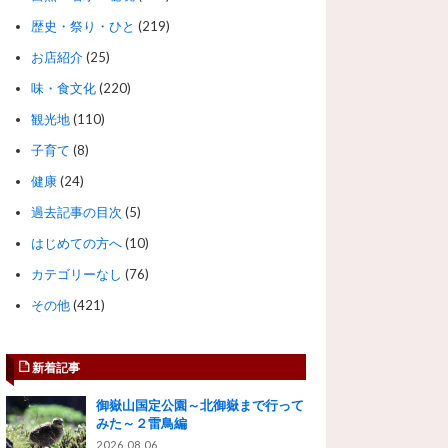
歴史・祭り・ひと
(219)
お店紹介
(25)
味・食文化
(220)
観光地
(110)
子育て
(8)
健康
(24)
過去記事の目次
(5)
はじめての方へ
(10)
カテゴリーなし
(76)
その他
(421)
新着記事
御嶽山国定公園～北御嶽まで行って
みた～２雷鳥編
2026.08.06