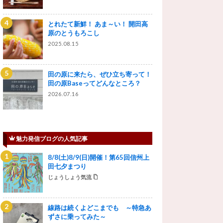
とれたて新鮮！ あま～い！ 開田高
原のとうもろこし
2025.08.15
田の原に来たら、ぜひ立ち寄って！
田の原Baseってどんなところ？
2026.07.16
魅力発信ブログの人気記事
8/8(土)8/9(日)開催！第65回信州上
田七夕まつり
じょうしょう気流
線路は続くよどこまでも ～特急あ
ずさに乗ってみた～