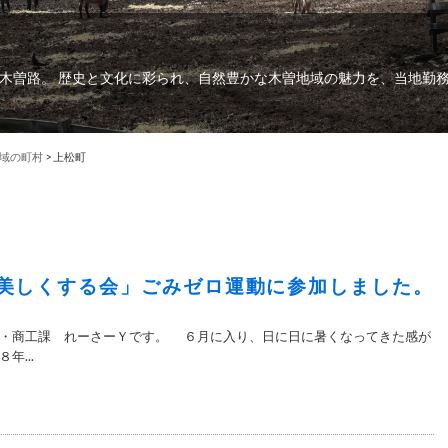
木曽路。 歴史と文化に彩られ、自然豊かな木曽地域の魅力を、当地勤
域の町村
>
上松町
美しくする会」ごみゼロ運動に参加しました。
・商工課 れーさーＹです。 ６月に入り、日に日に暑くなってきた感が
年...