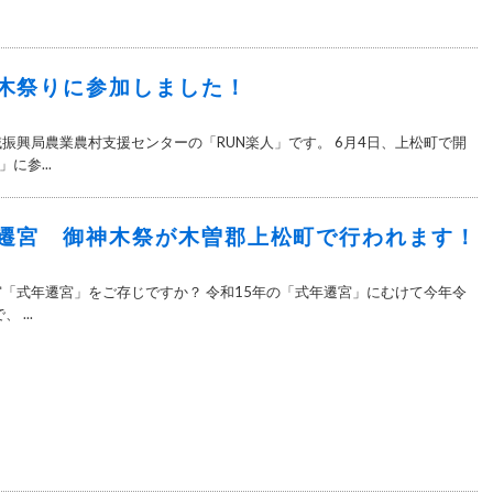
木祭りに参加しました！
域振興局農業農村支援センターの「RUN楽人」です。 6月4日、上松町で開
に参...
遷宮 御神木祭が木曽郡上松町で行われます！
宮「式年遷宮」をご存じですか？ 令和15年の「式年遷宮」にむけて今年令
 ...