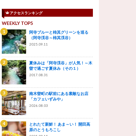
アクセスランキング
WEEKLY TOP5
阿寺ブルーと柿其グリーンを巡る
（阿寺渓谷～柿其渓谷）
2025.09.11
夏休みは「阿寺渓谷」が人気！～木
曽で過ごす夏休み（その１）
2017.08.31
南木曽町の駅前にある素敵なお店
「カフェいずみや」
2026.08.03
とれたて新鮮！ あま～い！ 開田高
原のとうもろこし