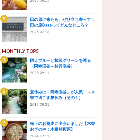
2025.08.15
田の原に来たら、ぜひ立ち寄って！
田の原Baseってどんなところ？
2026.07.16
MONTHLY TOP5
阿寺ブルーと柿其グリーンを巡る
（阿寺渓谷～柿其渓谷）
2025.09.11
夏休みは「阿寺渓谷」が人気！～木
曽で過ごす夏休み（その１）
2017.08.31
極上のお蕎麦に出会いました【木曽
おぎのや：木祖村藪原】
2024.12.11