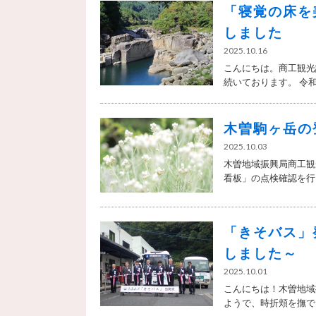
「寝覚の床を
しました
2025.10.16
こんにちは。商工観光
続いております。 令和.
木曽駒ヶ岳の
2025.10.03
木曽地域振興局商工観
看板」の点検確認を行い
「きそバス」
しました～
2025.10.01
こんにちは！木曽地域
ようで、時折頬を撫でる