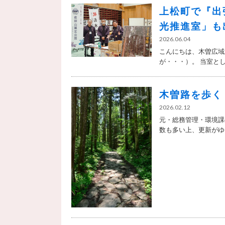
上松町で『出
光推進室」も
2026.06.04
こんにちは、木曽広域
が・・・）。 当室とし
木曽路を歩く
2026.02.12
元・総務管理・環境課
数も多い上、更新がゆっ.