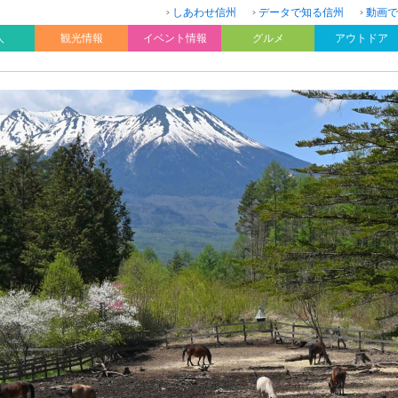
しあわせ信州
データで知る信州
動画で
人
観光情報
イベント情報
グルメ
アウトドア