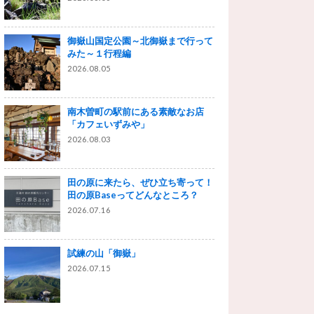
御嶽山国定公園～北御嶽まで行って
みた～１行程編
2026.08.05
南木曽町の駅前にある素敵なお店
「カフェいずみや」
2026.08.03
田の原に来たら、ぜひ立ち寄って！
田の原Baseってどんなところ？
2026.07.16
試練の山「御嶽」
2026.07.15