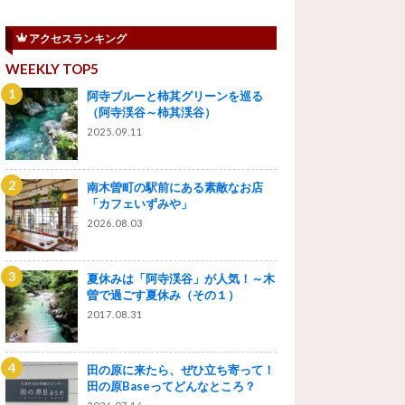
アクセスランキング
WEEKLY TOP5
阿寺ブルーと柿其グリーンを巡る
（阿寺渓谷～柿其渓谷）
2025.09.11
南木曽町の駅前にある素敵なお店
「カフェいずみや」
2026.08.03
夏休みは「阿寺渓谷」が人気！～木
曽で過ごす夏休み（その１）
2017.08.31
田の原に来たら、ぜひ立ち寄って！
田の原Baseってどんなところ？