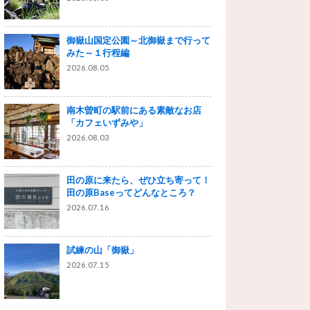
御嶽山国定公園～北御嶽まで行って
みた～１行程編
2026.08.05
南木曽町の駅前にある素敵なお店
「カフェいずみや」
2026.08.03
田の原に来たら、ぜひ立ち寄って！
田の原Baseってどんなところ？
2026.07.16
試練の山「御嶽」
2026.07.15