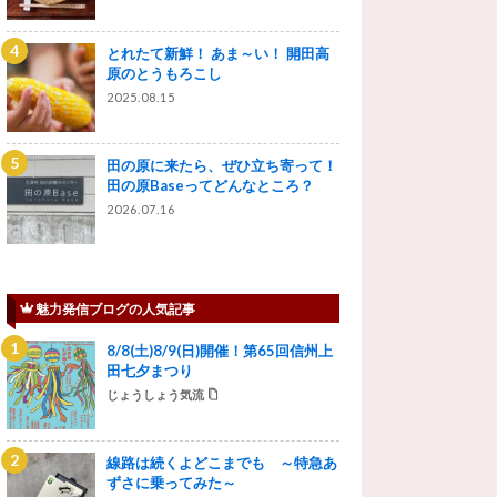
とれたて新鮮！ あま～い！ 開田高
原のとうもろこし
2025.08.15
田の原に来たら、ぜひ立ち寄って！
田の原Baseってどんなところ？
2026.07.16
魅力発信ブログの人気記事
8/8(土)8/9(日)開催！第65回信州上
田七夕まつり
じょうしょう気流
線路は続くよどこまでも ～特急あ
ずさに乗ってみた～