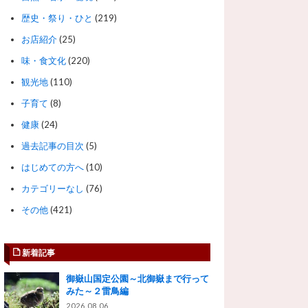
歴史・祭り・ひと
(219)
お店紹介
(25)
味・食文化
(220)
観光地
(110)
子育て
(8)
健康
(24)
過去記事の目次
(5)
はじめての方へ
(10)
カテゴリーなし
(76)
その他
(421)
新着記事
御嶽山国定公園～北御嶽まで行って
みた～２雷鳥編
2026.08.06