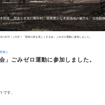
木曽路。 歴史と文化に彩られ、自然豊かな木曽地域の魅力を、当地勤
域の町村
>
上松町
>
「寝覚の床を美しくする会」ごみゼロ運動に参加しました。
光地
］
会」ごみゼロ運動に参加しました。
Ｙです。