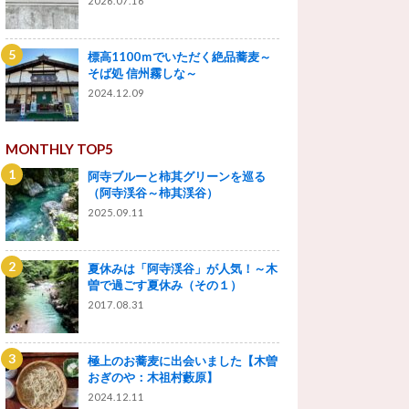
2026.07.16
標高1100ｍでいただく絶品蕎麦～
そば処 信州霧しな～
2024.12.09
MONTHLY TOP5
阿寺ブルーと柿其グリーンを巡る
（阿寺渓谷～柿其渓谷）
2025.09.11
夏休みは「阿寺渓谷」が人気！～木
曽で過ごす夏休み（その１）
2017.08.31
極上のお蕎麦に出会いました【木曽
おぎのや：木祖村藪原】
2024.12.11