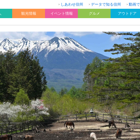
しあわせ信州
データで知る信州
動画で
人
観光情報
イベント情報
グルメ
アウトドア