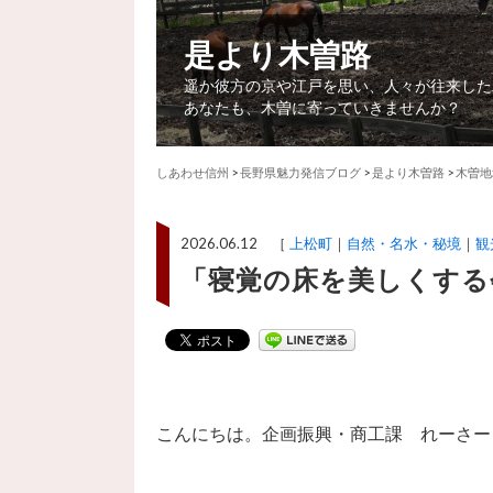
是より木曽路
遥か彼方の京や江戸を思い、人々が往来した
あなたも、木曽に寄っていきませんか？
しあわせ信州
>
長野県魅力発信ブログ
>
是より木曽路
>
木曽地
2026.06.12 ［
上松町
自然・名水・秘境
観
「寝覚の床を美しくする
こんにちは。企画振興・商工課 れーさー