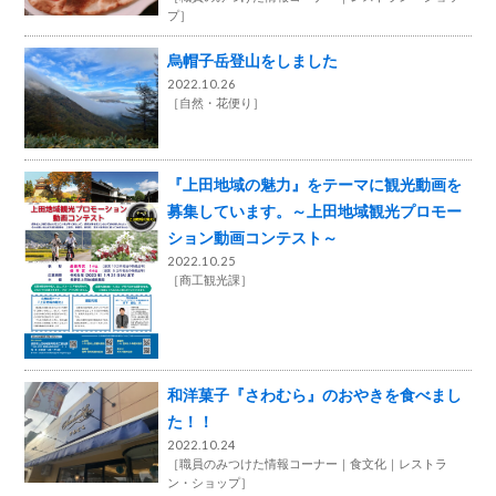
プ
］
烏帽子岳登山をしました
2022.10.26
［
自然・花便り
］
『上田地域の魅力』をテーマに観光動画を
募集しています。～上田地域観光プロモー
ション動画コンテスト～
2022.10.25
［
商工観光課
］
和洋菓子『さわむら』のおやきを食べまし
た！！
2022.10.24
［
職員のみつけた情報コーナー
食文化
レストラ
ン・ショップ
］