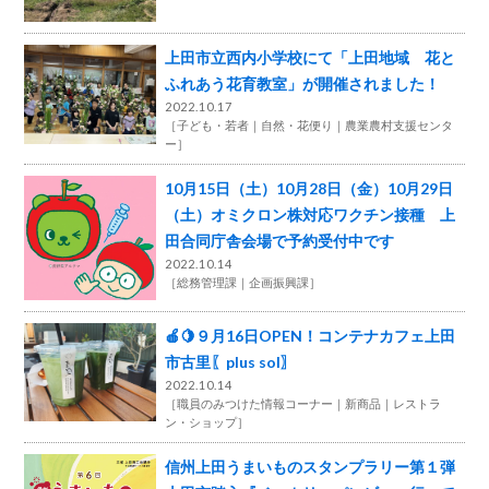
上田市立西内小学校にて「上田地域 花と
ふれあう花育教室」が開催されました！
2022.10.17
［
子ども・若者
自然・花便り
農業農村支援センタ
ー
］
10月15日（土）10月28日（金）10月29日
（土）オミクロン株対応ワクチン接種 上
田合同庁舎会場で予約受付中です
2022.10.14
［
総務管理課
企画振興課
］
🍎🍋９月16日OPEN！コンテナカフェ上田
市古里〖plus sol〗
2022.10.14
［
職員のみつけた情報コーナー
新商品
レストラ
ン・ショップ
］
信州上田うまいものスタンプラリー第１弾