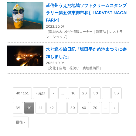
🍎信州うえだ地域ソフトクリームスタンプ
ラリー第五弾東御市和〖HARVEST NAGAI
FARM〗
2022.10.07
［
職員のみつけた情報コーナー
新商品
レストラ
ン・ショップ
］
水と巡る旅日記「塩田平ため池まつりに参
加しました」
2022.10.06
［
文化
自然・花便り
農地整備課
］
40 / 161
« 先頭
«
...
10
20
30
...
38
39
40
41
42
...
50
60
70
...
»
最後 »