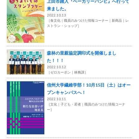
上田市踏入『ベーカリーパンビ』へ行って
来ました。
2022.10.13
［
食文化
職員のみつけた情報コーナー
新商品
レ
ストラン・ショップ
］
森林の里親協定調印式を開催しまし
た！！！
2022.10.12
［
ゼロカーボン
林務課
］
信州大学繊維学部！10月15日（土）はオー
プンキャンパスへ！
2022.10.11
［
文化
子ども・若者
職員のみつけた情報コーナ
ー
］