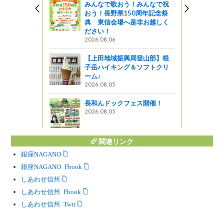
みんなで歌おう！みんなで祝
おう！長野県150周年記念祭
ーラ教育・
典 東信会場へ是非お越しく
水と緑の森
ださい！
るための寄
2026.08.06
きました
【上田地域振興局登山部】根
ットワーク
子岳ハイキング＆ソフトクリ
ーム♪
に参加して
2026.08.05
長和んドックフェス開催！
2026.08.05
関連リンク
銀座NAGANO
銀座NAGANO Facebook
しあわせ信州
しあわせ信州 Facebook
しあわせ信州 Twitter