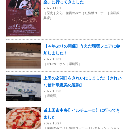
楽」に行ってきました
2022.11.01
［
歴史
文化
職員のみつけた情報コーナー
企画振
興課
］
【４年ぶりの開催】うえだ環境フェアに参
加しました！
2022.10.31
［
ゼロカーボン
環境課
］
上田の玄関口をきれいにしました!【きれい
な信州環境美化運動】
2022.10.28
［
環境課
］
🍎上田市中央〖イルチェーロ〗に行ってき
ました
2022.10.27
［
職員のみつけた情報コーナー
レストラン・ショッ