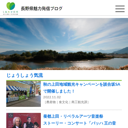
t
o
g
g
l
e
n
a
v
i
g
a
t
i
o
n
じょうしょう気流
秋の上田地域観光キャンペーンを談合坂SA
で開催しました！
2022.11.02
［
農産物
食文化
商工観光課
］
蚕都上田・リベラルアーツ音楽祭
ストーリー・コンサート「バッハ 王の音