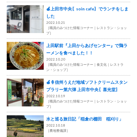
🍎上田市中央〖soin cafe〗でランチをしま
した
2022.10.21
［
職員のみつけた情報コーナー
レストラン・ショッ
プ
］
上田駅前『上田からあげセンター』で鶏ラ
ーメンを食べました！！
2022.10.20
［
職員のみつけた情報コーナー
食文化
レストラ
ン・ショップ
］
🍎🍦信州うえだ地域ソフトクリームスタン
プラリー第六弾 上田市中央〖喜光堂〗
2022.10.19
［
職員のみつけた情報コーナー
レストラン・ショッ
プ
］
水と巡る旅日記「稲倉の棚田 稲刈り」
2022.10.18
［
農地整備課
］