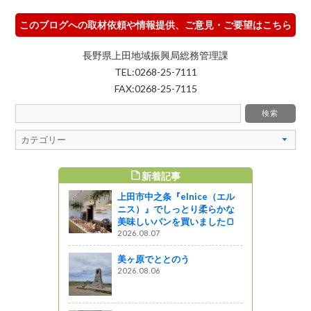
このブログへの取材依頼や情報提供、ご意見・ご要望はこちら
長野県上田地域振興局総務管理課
TEL:0268-25-7111
FAX:0268-25-7115
新着記事
すめ記事
上田市中之条『elnice（エル
加してきま
ニス）』でしっとり柔らかな
美味しいパンを買いました🍞
2026.08.07
ャーツアー
美ヶ原でととのう
」期間中
2026.08.06
ント盛りだ