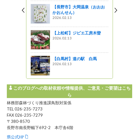
【長野市】大岡温泉（おおお
かおんせん）
2026.02.13
【上松町】ジビエ工房木曽
2026.02.13
【白馬村】道の駅 白馬
2026.02.13
このブログへの取材依頼や情報提供、ご意見・ご要望はこち
ら
林務部森林づくり推進課鳥獣対策係
TEL 026-235-7273
FAX 026-235-7279
〒380-8570
長野市南長野幅下692-2 本庁舎6階
県公式HP