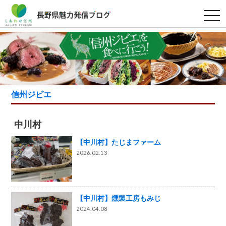
t
o
g
g
l
e
n
a
v
i
g
信州ジビエ
a
t
i
o
中川村
n
【中川村】たじまファーム
2026.02.13
【中川村】燻製工房もみじ
2024.04.08