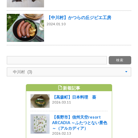
【中川村】かつらの丘ジビエ工房
2024.01.10
新着記事
すめ記事
【高森町】日本料理 葵
2026.03.11
【長野市】信州天空resort
ARCADIA ～ふたつとない景色
～（アルカディア）
2026.02.13