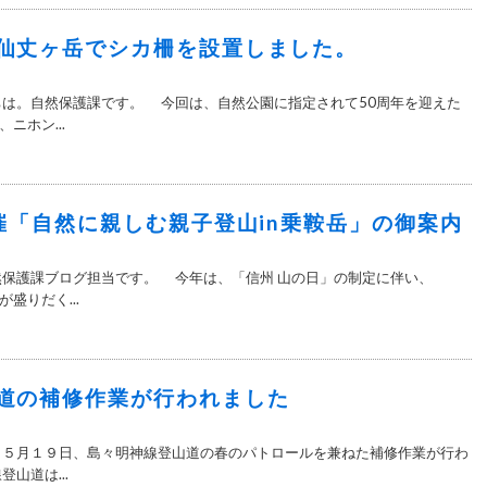
仙丈ヶ岳でシカ柵を設置しました。
は。自然保護課です。 今回は、自然公園に指定されて50周年を迎えた
ニホン...
開催「自然に親しむ親子登山in乗鞍岳」の御案内
保護課ブログ担当です。 今年は、「信州 山の日」の制定に伴い、
盛りだく...
道の補修作業が行われました
５月１９日、島々明神線登山道の春のパトロールを兼ねた補修作業が行わ
山道は...