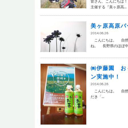
皆さん、こんにちは！
主催する『美ヶ原高...
美ヶ原高原パー
2014.08.28
こんにちは。 自然
ね。 長野県のほぼ中.
㈱伊藤園 お
ン実施中！
2014.08.28
こんにちは。 自然
だき「...