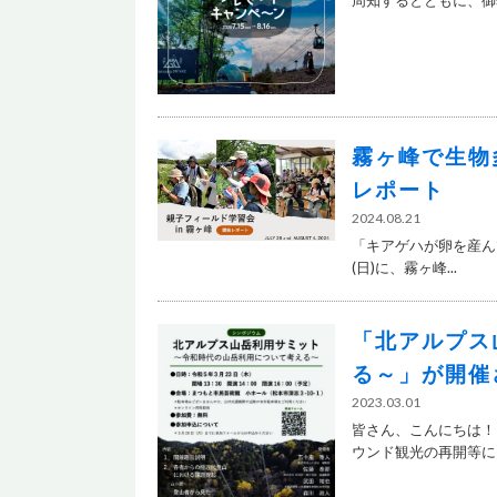
周知するとともに、御嶽
霧ヶ峰で生物
レポート
2024.08.21
「キアゲハが卵を産ん
(日)に、霧ヶ峰...
「北アルプス
る～」が開催
2023.03.01
皆さん、こんにちは！
ウンド観光の再開等によ