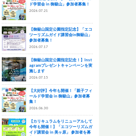
ド学習会 in 御嶽山」参加者募集！
2026.07.21
【御嶽山国定公園指定記念】「エコ
ツーリズムガイド講習会in御嶽山」
参加者募集！
2026.07.17
【御嶽山国定公園指定記念！】Inst
agramプレゼントキャンペーンを実
施します
2026.07.15
【大好評】今年も開催！「親子フィ
ールド学習会 in 御嶽山」参加者募
集！
2026.06.30
【カリキュラムをリニューアルして
今年も開催！】「エコツーリズムガ
イド講習会 in 美ヶ原」 参加者を募