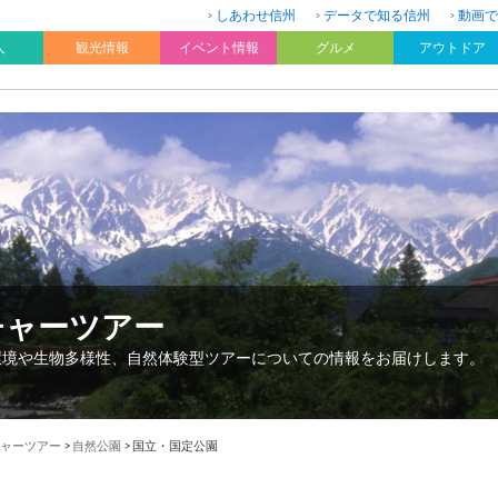
しあわせ信州
データで知る信州
動画で
人
観光情報
イベント情報
グルメ
アウトドア
チャーツアー
環境や生物多様性、自然体験型ツアーについての情報をお届けします。
ャーツアー
>
自然公園
>
国立・国定公園