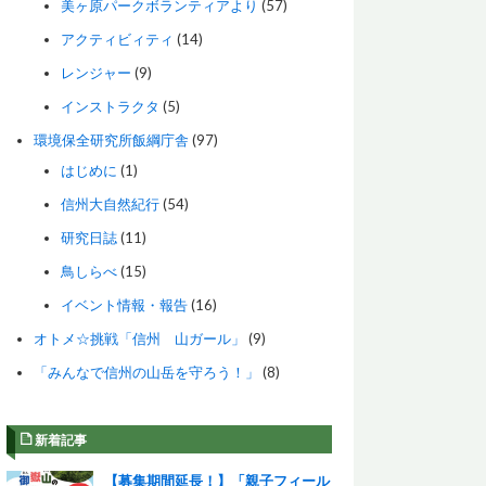
美ヶ原パークボランティアより
(57)
アクティビィティ
(14)
レンジャー
(9)
インストラクタ
(5)
環境保全研究所飯綱庁舎
(97)
はじめに
(1)
信州大自然紀行
(54)
研究日誌
(11)
鳥しらべ
(15)
イベント情報・報告
(16)
オトメ☆挑戦「信州 山ガール」
(9)
「みんなで信州の山岳を守ろう！」
(8)
新着記事
【募集期間延長！】「親子フィール