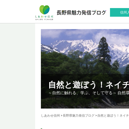
信州
自然と遊ぼう！ネイ
～自然に触れる、学ぶ、そして守る～ 自然
しあわせ信州
>
長野県魅力発信ブログ
>
自然と遊ぼう！ネイチ