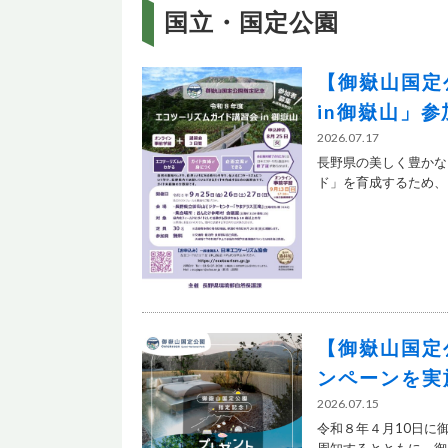
国立・国定公園
【御嶽山国定
in御嶽山」
2026.07.17
長野県の美しく豊かな
ド」を育成するため、３
【御嶽山国定公
ンペーンを実
2026.07.15
令和８年４月10日に