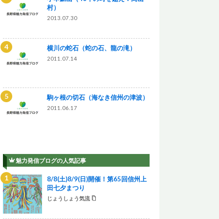
村）
2013.07.30
横川の蛇石（蛇の石、龍の滝）
2011.07.14
駒ヶ根の切石（海なき信州の津波）
2011.06.17
魅力発信ブログの人気記事
8/8(土)8/9(日)開催！第65回信州上
田七夕まつり
じょうしょう気流