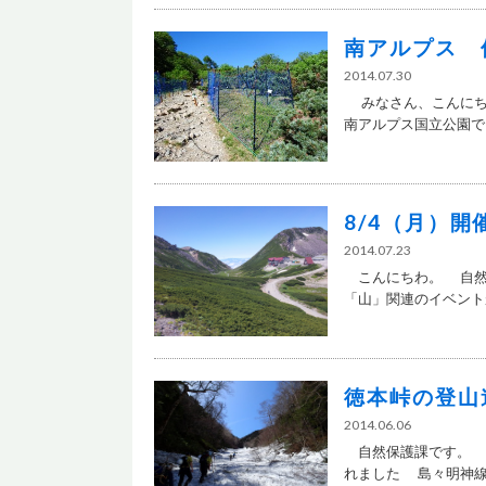
南アルプス 
2014.07.30
みなさん、こんにち
南アルプス国立公園で、
8/4（月）
2014.07.23
こんにちわ。 自然
「山」関連のイベントが
徳本峠の登山
2014.06.06
自然保護課です。 
れました 島々明神線登