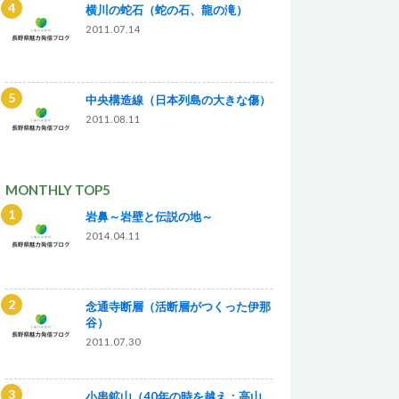
横川の蛇石（蛇の石、龍の滝）
2011.07.14
中央構造線（日本列島の大きな傷）
2011.08.11
MONTHLY TOP5
岩鼻～岩壁と伝説の地～
2014.04.11
念通寺断層（活断層がつくった伊那
谷）
2011.07.30
小串鉱山（40年の時を越え：高山