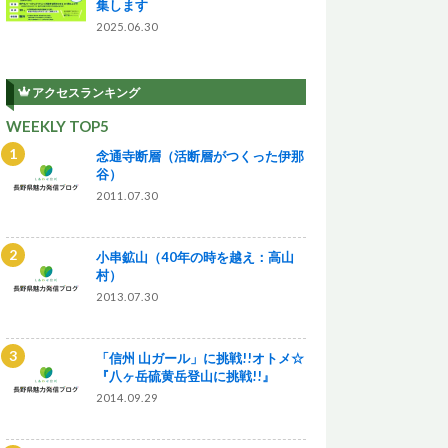
集します
2025.06.30
アクセスランキング
WEEKLY TOP5
念通寺断層（活断層がつくった伊那
谷）
2011.07.30
小串鉱山（40年の時を越え：高山
村）
2013.07.30
「信州 山ガール」に挑戦!!オトメ☆
『八ヶ岳硫黄岳登山に挑戦!!』
2014.09.29