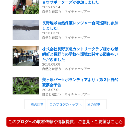
ョウサポーターズが参加しました
2019.09.14
自然と遊ぼう！ネイチャーツアー
長野地域自然保護レンジャー合同巡回に参加
しました‼
2018.03.20
自然と遊ぼう！ネイチャーツアー
株式会社長野京急カントリークラブ様から飯
綱町と長野市の学校へ環境に関する図書をい
ただきました
2018.08.08
自然と遊ぼう！ネイチャーツアー
美ヶ原パークボランティアより：第２回自然
観察会予告
2013.07.01
自然と遊ぼう！ネイチャーツアー
← 前の記事
このブログのトップへ
次の記事 →
このブログへの取材依頼や情報提供、ご意見・ご要望はこちら