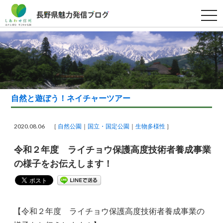
t
o
g
g
l
e
n
a
v
i
g
a
自然と遊ぼう！ネイチャーツアー
t
i
o
n
2020.08.06 ［
自然公園
国立・国定公園
生物多様性
］
令和２年度 ライチョウ保護高度技術者養成事業
の様子をお伝えします！
【令和２年度 ライチョウ保護高度技術者養成事業の