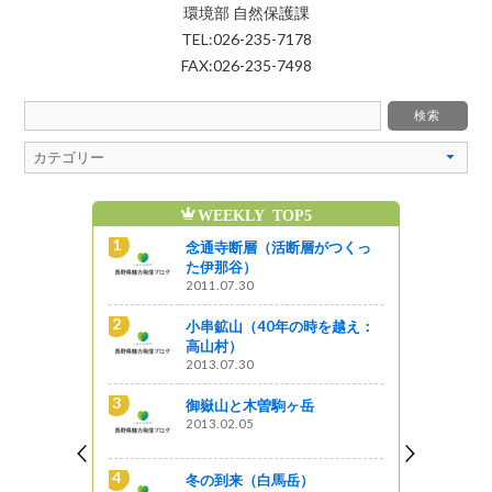
環境部 自然保護課
TEL:026-235-7178
FAX:026-235-7498
WEEKLY TOP5
】「親子フ
念通寺断層（活断層がつくっ
 御嶽山」参
た伊那谷）
2011.07.30
小串鉱山（40年の時を越え：
指定記念】
高山村）
ガイド講習
2013.07.30
者募集！
御嶽山と木曽駒ヶ岳
2013.02.05
指定記
mプレゼント
冬の到来（白馬岳）
施します