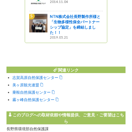
2014.11.04
開催！「親
NTN株式会社長野製作所様と
in 御嶽
「生物多様性保全パートナー
シップ協定」を締結しまし
た！！
2019.05.21
リニューア
！】「エコ
会 in 美
集します
関連リンク
志賀高原自然保護センター
美ヶ原観光連盟
乗鞍自然保護センター
霧ヶ峰自然保護センター
このブログへの取材依頼や情報提供、ご意見・ご要望はこち
ら
長野県環境部自然保護課