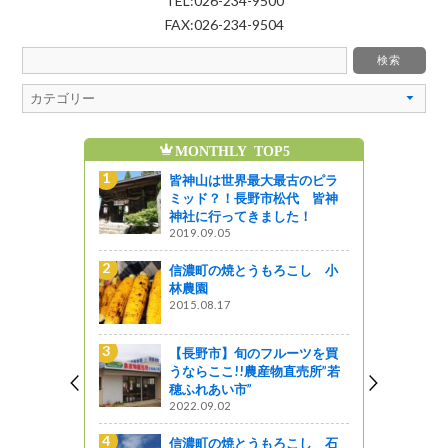
TEL:026-234-9500
FAX:026-234-9504
5
魅力発信ブログの人気記事
魅
最古のピラ
8/8(土)8/9(日)開催！第65回信
松代 皆神
州上田七夕まつり
した！
じょうしょう気流
線路は続くよどこまでも ～
ろこし 小
特急あずさに乗ってみた～
来て！観て！松本『彩』発見
阿寺ブルーと柿其グリーンを
ルーツを買
巡る（阿寺渓谷～柿其渓谷）
直売所”若
是より木曽路
伊那合同庁舎でテレビドラマ
ろこし 石