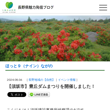
t
o
g
g
l
e
n
a
v
i
g
a
t
i
o
n
ほっと９（ナイン）ながの
2024.08.06 ［
長野地域の【自然】
イベント情報
］
【須坂市】豊丘ダムまつりを開催しました！
こんにちは！須坂建設事務所総務課のAです。