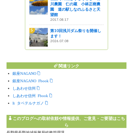
のロケーション撮影が行われ
小林正樹農
ました！🎬✨
ふるさと天
い～な 上伊那
信濃町の焼とうもろこし 小
林農園
りを開催し
ほっと９（ナイン）ながの
関連リンク
銀座NAGANO
銀座NAGANO Facebook
しあわせ信州
しあわせ信州 Facebook
Instagram タベテルナガノ
このブログへの取材依頼や情報提供、ご意見・ご要望はこち
ら
長野県長野地域振興局総務管理課