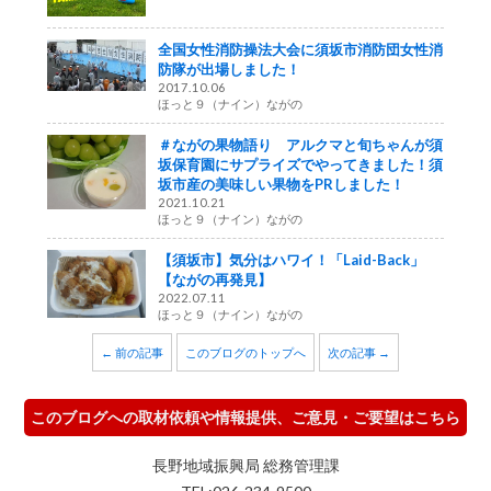
全国女性消防操法大会に須坂市消防団女性消
防隊が出場しました！
2017.10.06
ほっと９（ナイン）ながの
＃ながの果物語り アルクマと旬ちゃんが須
坂保育園にサプライズでやってきました！須
坂市産の美味しい果物をPRしました！
2021.10.21
ほっと９（ナイン）ながの
【須坂市】気分はハワイ！「Laid-Back」
【ながの再発見】
2022.07.11
ほっと９（ナイン）ながの
← 前の記事
このブログのトップへ
次の記事 →
このブログへの取材依頼や情報提供、ご意見・ご要望はこちら
長野地域振興局 総務管理課