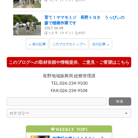
育て！ヤマモミジ 長野トヨタ うっぴぃの
森で植樹作業です
2017.06.08
ほっと９（ナイン）ながの
← 前の記事
このブログのトップへ
次の記事 →
このブログへの取材依頼や情報提供、ご意見・ご要望はこちら
長野地域振興局 総務管理課
TEL:026-234-9500
FAX:026-234-9504
LY TOP5
MONTHLY TOP5