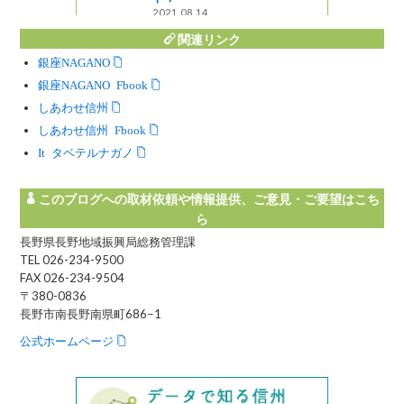
14
関連リンク
銀座NAGANO
銀座NAGANO Facebook
しあわせ信州
しあわせ信州 Facebook
Instagram タベテルナガノ
このブログへの取材依頼や情報提供、ご意見・ご要望はこち
ら
長野県長野地域振興局総務管理課
TEL 026-234-9500
FAX 026-234-9504
〒380-0836
長野市南長野南県町686−1
公式ホームページ