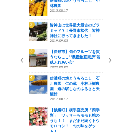
焼とうもろこし 小
皆神山は世界最大最古のピラ
ミッド？！長野市松代 皆神
17
神社に行ってきました！
2019.09.05
世界最大最古のピラ
信濃町の焼とうもろこし 小
！長野市松代 皆神
林農園
ってきました！
2015.08.17
05
】旬のフルーツを買
【長野市】旬のフルーツを買
こ!!農産物直売所”若
うならここ!!農産物直売所”若
い市”
穂ふれあい市”
02
2022.09.02
焼とうもろこし 石
信濃町の焼とうもろこし 石
仁の蔵 小林正樹農
川農園 仁の蔵 小林正樹農
駅しなのふるさと天
園 道の駅しなのふるさと天
望館
17
2017.08.17
】横手直売所「四季
第10回浅川ダム祭りを開催し
ッサーもモモも桃の
ます！
 まだまだ続くトウ
2026.07.08
！ 旬の味をゲッ