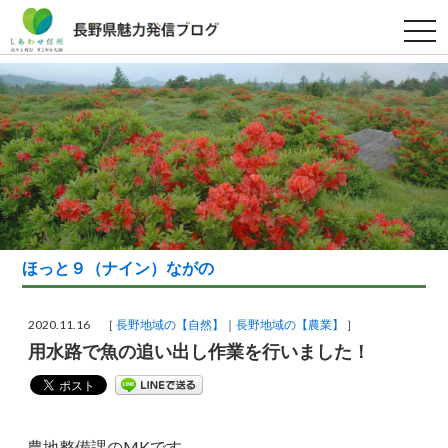
t
o
g
g
l
e
n
a
v
i
g
a
t
i
o
n
ほっと９（ナイン）ながの
2020.11.16 ［
長野地域の【自然】
長野地域の【農業】
］
用水路で魚の追い出し作業を行いました！
農地整備課のMKです。