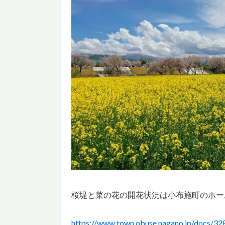
桜堤と菜の花の開花状況は小布施町のホー
https://www.town.obuse.nagano.jp/docs/32