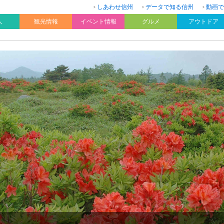
しあわせ信州
データで知る信州
動画で
人
観光情報
イベント情報
グルメ
アウトドア