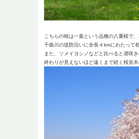
こちらの桜は一葉という品種の八重桜で、
千曲川の堤防沿いに全長４kmにわたって
また、ソメイヨシノなどと比べると遅咲き
終わりが見えないほど遠くまで続く桜並木