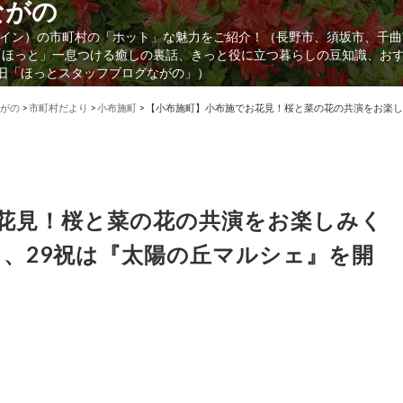
ながの
イン）の市町村の「ホット」な魅力をご紹介！（長野市、須坂市、千曲
「ほっと」一息つける癒しの裏話、きっと役に立つ暮らしの豆知識、お
（旧「ほっとスタッフブログながの」）
がの
>
市町村だより
>
小布施町
>
【小布施町】小布施でお花見！桜と菜の花の共演をお楽しみ
花見！桜と菜の花の共演をお楽しみく
日、29祝は『太陽の丘マルシェ』を開
。