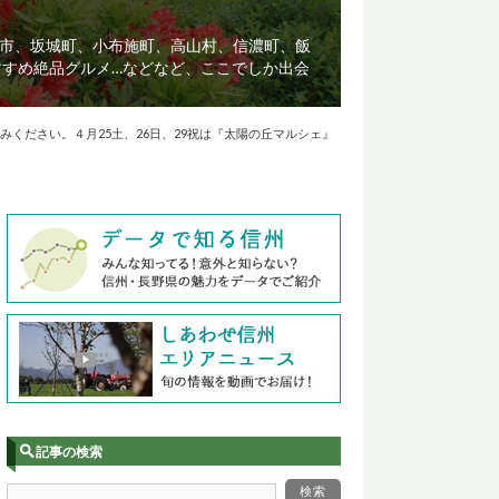
市、坂城町、小布施町、高山村、信濃町、飯
すすめ絶品グルメ…などなど、ここでしか出会
ください。４月25土、26日、29祝は『太陽の丘マルシェ』
記事の検索