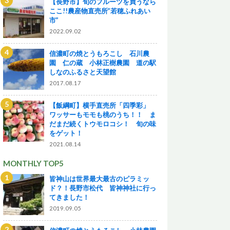
【長野市】旬のフルーツを買うなら
ここ!!農産物直売所”若穂ふれあい
市”
2022.09.02
信濃町の焼とうもろこし 石川農
園 仁の蔵 小林正樹農園 道の駅
しなのふるさと天望館
2017.08.17
【飯綱町】横手直売所「四季彩」
ワッサーもモモも桃のうち！！ ま
だまだ続くトウモロコシ！ 旬の味
をゲット！
2021.08.14
MONTHLY TOP5
皆神山は世界最大最古のピラミッ
ド？！長野市松代 皆神神社に行っ
てきました！
2019.09.05