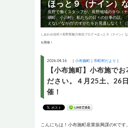
ほっと９（ナイン）
長野で働くスタッフが、長野地域の９つ（ナ
綱町、小川村） 私たちの日々の仕事の話、
えない”ながの”のすがたをお見逃しなく！
しあわせ信州
>
長野県魅力発信ブログ
>
ほっと９（ナイン）な
を開催！
2026.04.16 ［
小布施町
市町村だより
］
【小布施町】小布施でお
ださい。４月25土、26
催！
こんにちは！小布施町産業振興課のKです