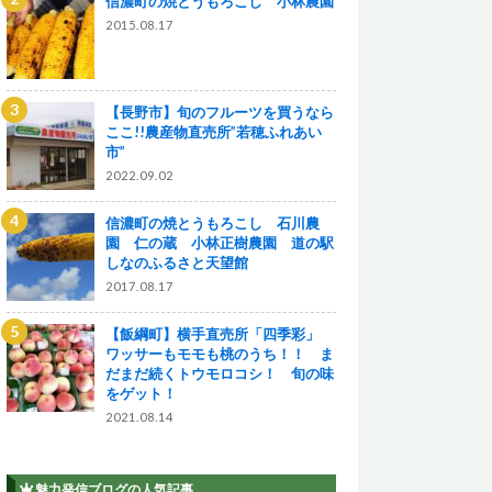
信濃町の焼とうもろこし 小林農園
2015.08.17
【長野市】旬のフルーツを買うなら
ここ!!農産物直売所”若穂ふれあい
市”
2022.09.02
信濃町の焼とうもろこし 石川農
園 仁の蔵 小林正樹農園 道の駅
しなのふるさと天望館
2017.08.17
【飯綱町】横手直売所「四季彩」
ワッサーもモモも桃のうち！！ ま
だまだ続くトウモロコシ！ 旬の味
をゲット！
2021.08.14
魅力発信ブログの人気記事