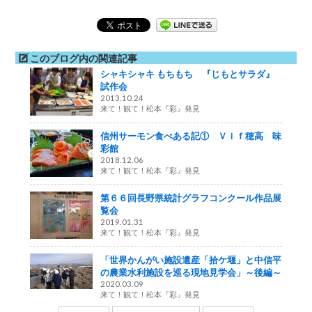
このブログ内の関連記事
シャキシャキ もちもち 『じもとサラダ』
試作会
2013.10.24
来て！観て！松本『彩』発見
信州サーモン食べある記① Ｖｉｆ穂高 味
彩館
2018.12.06
来て！観て！松本『彩』発見
第６６回長野県統計グラフコンクール作品展
覧会
2019.01.31
来て！観て！松本『彩』発見
「世界かんがい施設遺産「拾ケ堰」と中信平
の農業水利施設を巡る現地見学会」～後編～
2020.03.09
来て！観て！松本『彩』発見