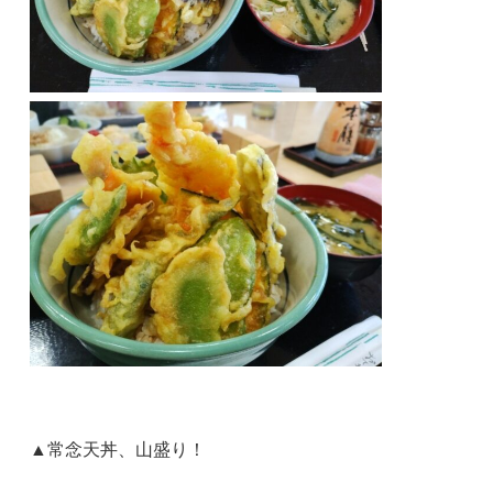
▲常念天丼、山盛り！