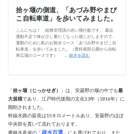
「
拾ヶ堰（じっかせぎ）
」は、安曇野の堰の中でも
最
大規模
であり、江戸時代後期の文化13年（1816年）に
開削されました。
幹線水路の延長は15キロメートルあり、安曇野のほぼ
中央部を貫いて流れております。
疎水百選
農林水産省の「
」にも選ばれており、また