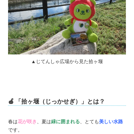
▲じてんしゃ広場から見た拾ヶ堰
🍎
「拾ヶ堰（じっかせぎ）」とは？
春は
花が咲き
、夏は
緑に囲まれる
、とても
美しい水路
です。