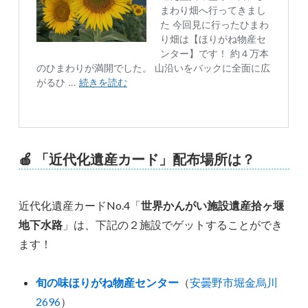
🍎
「近代化遺産カード」配布場所は？
近代化遺産カードNo.4「
世界かんがい施設遺産拾ヶ堰
地下水路
」は、下記の２施設でゲットすることができ
ます！
旬の味ほりがね物産センター
（
安曇野市堀金烏川
2696
）