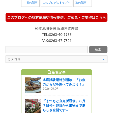
← 前の記事
このブログのトップへ
次の記事 →
このブログへの取材依頼や情報提供、ご意見・ご要望はこちら
松本地域振興局 総務管理課
TEL:0263-40-1955
FAX:0263-47-7821
新着記事
すめ記事
水産試験場特別開放 「お魚
学イベント
のからだを調べてみよう！」
。（李、ク
2026.08.07
ってるの？
「まつもと直売所通信」８月
７日号～野菜から果物まで夏
！／諏訪地
らしさ全開です～
イベント情