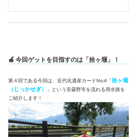
🍎
今回ゲットを目指すのは「拾ヶ堰」！
拾ヶ堰
第４回である今回は、近代化遺産カードNo.4「
（じっかせぎ）
」という安曇野市を流れる用水路を
ご紹介します！