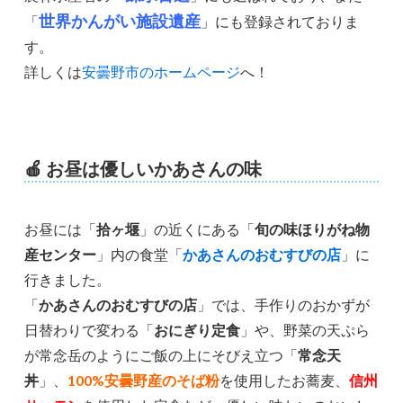
世界かんがい施設遺産
「
」にも登録されておりま
す。
詳しくは
安曇野市のホームページ
へ！
🍎
お昼は優しいかあさんの味
お昼には「
拾ヶ堰
」の近くにある「
旬の味ほりがね物
産センター
」内の食堂「
かあさんのおむすびの店
」に
行きました。
「
かあさんのおむすびの店
」では、手作りのおかずが
日替わりで変わる「
おにぎり定食
」や、野菜の天ぷら
が常念岳のようにご飯の上にそびえ立つ「
常念天
丼
」、
100%安曇野産のそば粉
を使用したお蕎麦、
信州