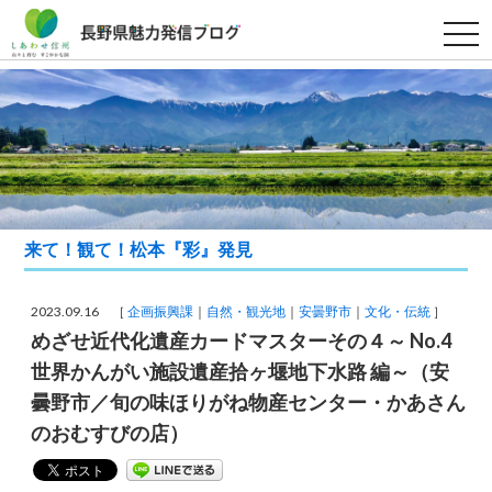
t
o
g
g
l
e
n
a
v
i
g
a
t
i
来て！観て！松本『彩』発見
o
n
2023.09.16 ［
企画振興課
自然・観光地
安曇野市
文化・伝統
］
めざせ近代化遺産カードマスターその４～ No.4
世界かんがい施設遺産拾ヶ堰地下水路 編～（安
曇野市／旬の味ほりがね物産センター・かあさん
のおむすびの店）