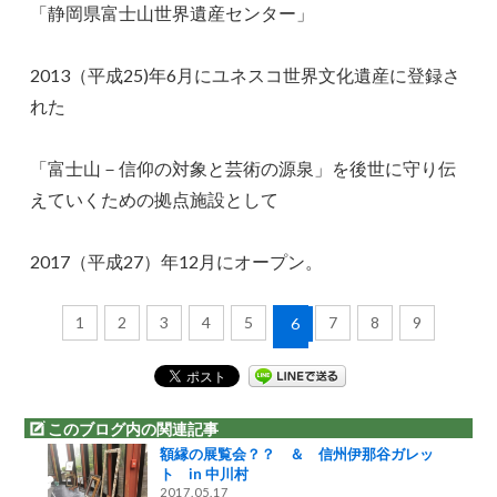
「静岡県富士山世界遺産センター」
2013（平成25)年6月にユネスコ世界文化遺産に登録さ
れた
「富士山－信仰の対象と芸術の源泉」を後世に守り伝
えていくための拠点施設として
2017（平成27）年12月にオープン。
1
2
3
4
5
7
8
9
6
このブログ内の関連記事
額縁の展覧会？？ ＆ 信州伊那谷ガレッ
ト in 中川村
2017.05.17