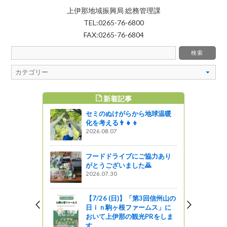
上伊那地域振興局 総務管理課
TEL:0265-76-6800
FAX:0265-76-6804
新着記事
すめ記事
セミのぬけがらから地球温暖
『御嶽山』
化を考える👨‍👧‍👦
した!!
2026.08.07
フードドライブにご協力あり
信州発 信州
がとうございました🙇
当発売
2026.07.30
企画
【7/26 (日)】「第3回信州山の
スに参加し
日ｉｎ駒ヶ根ファームス」に
．２）
おいて上伊那の観光PRをしま
す