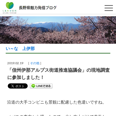
t
o
g
g
l
e
n
a
v
i
g
い～な 上伊那
a
t
i
o
2019.02.19 ［
その他
］
n
「信州伊那アルプス街道推進協議会」の現地調査
に参加しました！
沿道の大手コンビニも景観に配慮した色遣いですね。