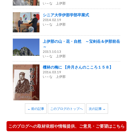
い～な 上伊那
シニア大学伊那学部卒業式
2014.02.19
い～な 上伊那
上伊那の山・花・自然 ～宝剣岳＆伊那前岳
～
2015.10.13
い～な 上伊那
檀林の梅に 【井月さんのこころ１５８】
2016.03.19
い～な 上伊那
← 前の記事
このブログのトップへ
次の記事 →
このブログへの取材依頼や情報提供、ご意見・ご要望はこちら