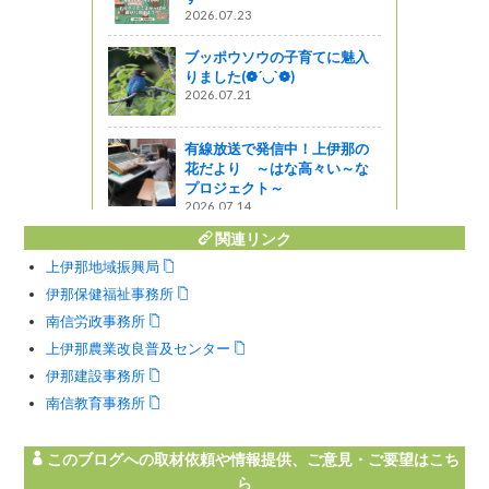
2026.07.23
大原屋（飯
ブッポウソウの子育てに魅入
りました(❁´◡`❁)
2026.07.21
有線放送で発信中！上伊那の
花だより ～はな高々い～な
プロジェクト～
2026.07.14
関連リンク
上伊那地域振興局
伊那保健福祉事務所
南信労政事務所
上伊那農業改良普及センター
伊那建設事務所
南信教育事務所
このブログへの取材依頼や情報提供、ご意見・ご要望はこち
ら