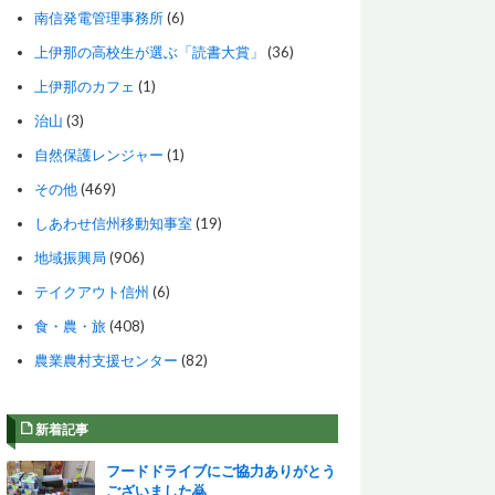
南信発電管理事務所
(6)
上伊那の高校生が選ぶ「読書大賞」
(36)
上伊那のカフェ
(1)
治山
(3)
自然保護レンジャー
(1)
その他
(469)
しあわせ信州移動知事室
(19)
地域振興局
(906)
テイクアウト信州
(6)
食・農・旅
(408)
農業農村支援センター
(82)
新着記事
フードドライブにご協力ありがとう
ございました🙇