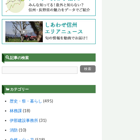
記事の検索
カテゴリー
歴史・祭・暮らし
(495)
林務課
(18)
伊那建設事務所
(31)
消防
(10)
自然・山・花
(518)