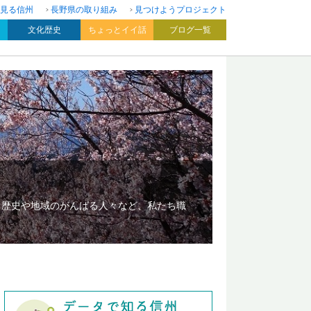
見る信州
長野県の取り組み
見つけようプロジェクト
文化歴史
ちょっとイイ話
ブログ一覧
、歴史や地域のがんばる人々など、私たち職