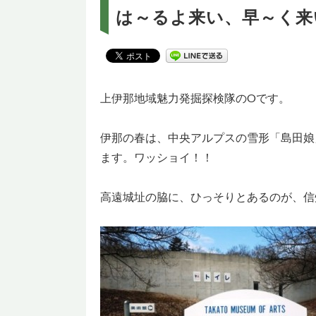
は～るよ来い、早～く来
上伊那地域魅力発掘探検隊のOです。
伊那の春は、中央アルプスの雪形「島田娘
ます。ワッショイ！！
高遠城址の脇に、ひっそりとあるのが、信