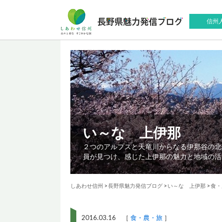
信州
い～な 上伊那
２つのアルプスと天竜川からなる伊那谷の北
員が見つけ、感じた上伊那の魅力と地域の活
しあわせ信州
>
長野県魅力発信ブログ
>
い～な 上伊那
>
食・
2016.03.16 ［
食・農・旅
］