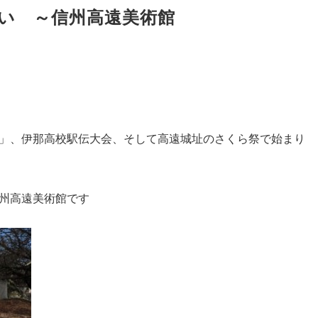
い ～信州高遠美術館
」、伊那高校駅伝大会、そして高遠城址のさくら祭で始まり
州高遠美術館です