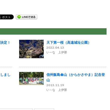
が決定！
天下第一桜（高遠城址公園）
2022.04.13
い～な 上伊那
験しまし
信州飯島傘山（からかさやま）記念登
山
2013.11.19
い～な 上伊那