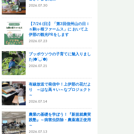
2026.07.30
【7/26 (日)】「第3回信州山の日ｉ
ｎ駒ヶ根ファームス」に おいて上
伊那の観光PRをします
2026.07.23
ブッポウソウの子育てに魅入りまし
た(❁´◡`❁)
2026.07.21
有線放送で発信中！上伊那の花だよ
り ～はな高々い～なプロジェクト
～
2026.07.14
農業の基礎を学ぼう！『新規就農実
践塾』～病害虫防除・農薬適正使用
～
2026.07.13