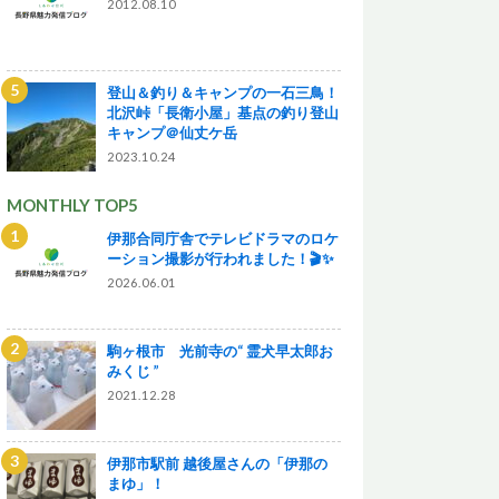
2012.08.10
登山＆釣り＆キャンプの一石三鳥！
北沢峠「長衛小屋」基点の釣り登山
キャンプ＠仙丈ケ岳
2023.10.24
MONTHLY TOP5
伊那合同庁舎でテレビドラマのロケ
ーション撮影が行われました！🎬✨
2026.06.01
駒ヶ根市 光前寺の“ 霊犬早太郎お
みくじ ”
2021.12.28
伊那市駅前 越後屋さんの「伊那の
まゆ」！