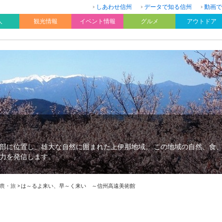
しあわせ信州
データで知る信州
動画で
人
観光情報
イベント情報
グルメ
アウトドア
部に位置し、雄大な自然に囲まれた上伊那地域。 この地域の自然、食
力を発信します。
農・旅
>
は～るよ来い、早～く来い ～信州高遠美術館