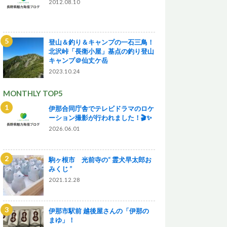
2012.08.10
登山＆釣り＆キャンプの一石三鳥！
北沢峠「長衛小屋」基点の釣り登山
キャンプ＠仙丈ケ岳
2023.10.24
MONTHLY TOP5
伊那合同庁舎でテレビドラマのロケ
ーション撮影が行われました！🎬✨
2026.06.01
駒ヶ根市 光前寺の“ 霊犬早太郎お
みくじ ”
2021.12.28
伊那市駅前 越後屋さんの「伊那の
まゆ」！