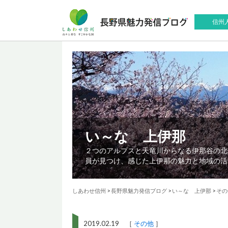
信州
い～な 上伊那
２つのアルプスと天竜川からなる伊那谷の北
員が見つけ、感じた上伊那の魅力と地域の活
しあわせ信州
>
長野県魅力発信ブログ
>
い～な 上伊那
>
その
2019.02.19 ［
その他
］