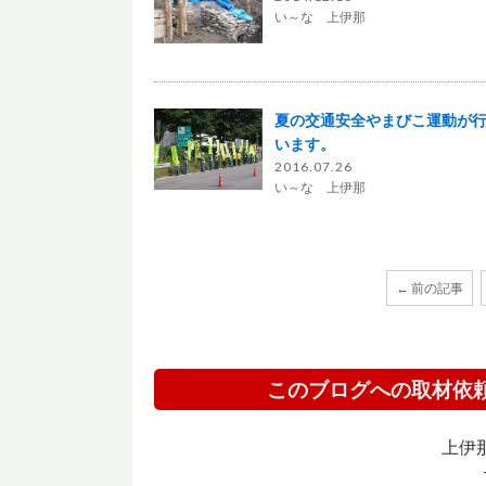
い～な 上伊那
夏の交通安全やまびこ運動が
います。
2016.07.26
い～な 上伊那
← 前の記事
このブログへの取材依
上伊