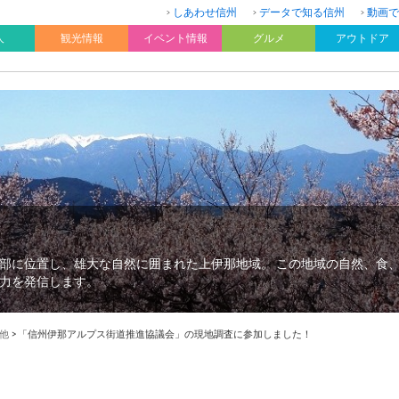
しあわせ信州
データで知る信州
動画で
人
観光情報
イベント情報
グルメ
アウトドア
部に位置し、雄大な自然に囲まれた上伊那地域。 この地域の自然、食
力を発信します。
他
>
「信州伊那アルプス街道推進協議会」の現地調査に参加しました！