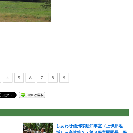
4
5
6
7
8
9
しあわせ信州移動知事室（上伊那地
域）～高遠第２・第３保育園園長、保