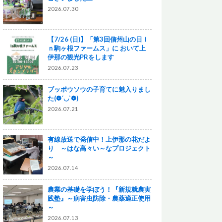
2026.07.30
【7/26 (日)】「第3回信州山の日ｉ
ｎ駒ヶ根ファームス」に おいて上
伊那の観光PRをします
2026.07.23
ブッポウソウの子育てに魅入りまし
た(❁´◡`❁)
2026.07.21
有線放送で発信中！上伊那の花だよ
り ～はな高々い～なプロジェクト
～
2026.07.14
農業の基礎を学ぼう！『新規就農実
践塾』～病害虫防除・農薬適正使用
～
2026.07.13