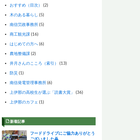
おすすめ（目次）
(2)
木のある暮らし
(5)
南信労政事務所
(5)
商工観光課
(16)
はじめての方へ
(6)
農地整備課
(2)
井月さんのこころ（索引）
(13)
防災
(1)
南信発電管理事務所
(6)
上伊那の高校生が選ぶ「読書大賞」
(36)
上伊那のカフェ
(1)
新着記事
フードドライブにご協力ありがとう
ございました🙇