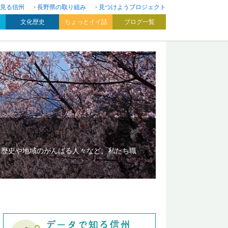
見る信州
長野県の取り組み
見つけようプロジェクト
文化歴史
ちょっとイイ話
ブログ一覧
、歴史や地域のがんばる人々など、私たち職