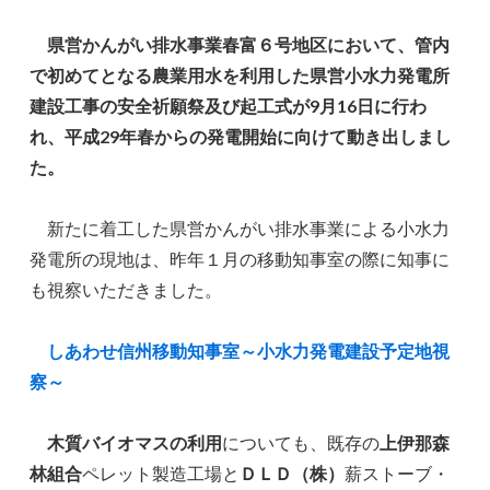
県営かんがい排水事業春富６号地区において、管内
で初めてとなる農業用水を利用した県営小水力発電所
建設工事の安全祈願祭及び起工式が9月16日に行わ
れ、平成29年春からの発電開始に向けて動き出しまし
た。
新たに着工した県営かんがい排水事業による小水力
発電所の現地は、昨年１月の移動知事室の際に知事に
も視察いただきました。
しあわせ信州移動知事室～小水力発電建設予定地視
察～
木質バイオマスの利用
についても、既存の
上伊那森
林組合
ペレット製造工場と
ＤＬＤ（株）
薪ストーブ・