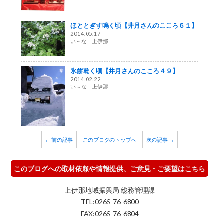
ほととぎす鳴く頃【井月さんのこころ６１】
2014.05.17
い～な 上伊那
氷餅乾く頃【井月さんのこころ４９】
2014.02.22
い～な 上伊那
← 前の記事
このブログのトップへ
次の記事 →
このブログへの取材依頼や情報提供、ご意見・ご要望はこちら
上伊那地域振興局 総務管理課
TEL:0265-76-6800
FAX:0265-76-6804