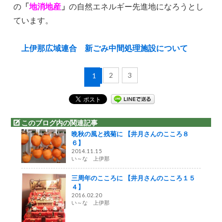
の
「
地消地産
」
の自然エネルギー先進地になろうとし
ています。
上伊那広域連合 新ごみ中間処理施設について
2
3
1
このブログ内の関連記事
晩秋の風と残菊に 【井月さんのこころ８
６】
2014.11.15
い～な 上伊那
三周年のこころに 【井月さんのこころ１５
４】
2016.02.20
い～な 上伊那