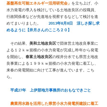
基盤再生可能エネルギー活用研究会」
を立ち上げ、小
水力発電の導入を検討している土地改良区の役職員、
行政関係者などが先進地を視察するなどして検討を進
めてまいりました。
2013年8月8日
涼しさ探し求
めるように【井月さんのこころ２０】
その結果、
美和土地改良区
で団体営土地改良事業に
よる１２ｋｗ規模の小水力発電が完成し昨年から発電
を開始し、
春富土地改良区
の桜井分水でも県営土地改
良事業による１９９ｋｗ規模の小水力発電に着工し、
来春の発電開始に向けて工事が進んでいます。こち
ら。
平成27年 上伊那地方事務所のおもなできごと
農業用水路を活用した県営小水力発電所建設に着工