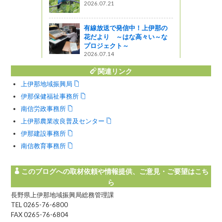
2026.07.21
せんか。
う
有線放送で発信中！上伊那の
花だより ～はな高々い～な
プロジェクト～
2026.07.14
関連リンク
上伊那地域振興局
伊那保健福祉事務所
南信労政事務所
上伊那農業改良普及センター
伊那建設事務所
南信教育事務所
このブログへの取材依頼や情報提供、ご意見・ご要望はこち
ら
長野県上伊那地域振興局総務管理課
TEL 0265-76-6800
FAX 0265-76-6804