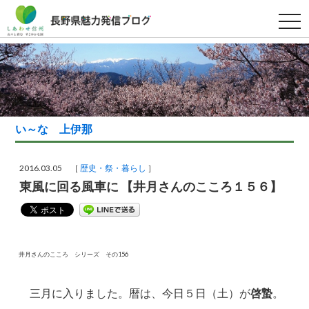
t
o
g
g
l
e
n
a
v
i
g
い～な 上伊那
a
t
i
o
2016.03.05 ［
歴史・祭・暮らし
］
n
東風に回る風車に 【井月さんのこころ１５６】
井月さんのこころ シリーズ その156
三月に入りました。暦は、今日５日（土）が
啓蟄
。