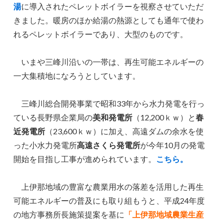
湯
に導入されたペレットボイラーを視察させていただ
きました。暖房のほか給湯の熱源としても通年で使わ
れるペレットボイラーであり、大型のものです。
いまや三峰川沿いの一帯は、再生可能エネルギーの
一大集積地になろうとしています。
三峰川総合開発事業で昭和33年から水力発電を行っ
ている長野県企業局の
美和発電所
（12,200ｋｗ）と
春
近発電所
（23,600ｋｗ）に加え、高遠ダムの余水を使
った小水力発電所
高遠さくら発電所
が今年10月の発電
開始を目指し工事が進められています。
こちら。
上伊那地域の豊富な農業用水の落差を活用した再生
可能エネルギーの普及にも取り組もうと、平成24年度
の地方事務所長施策提案を基に
「上伊那地域農業生産