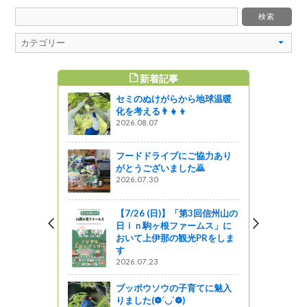
新着記事
すめ記事
セミのぬけがらから地球温暖
のフォーラ
化を考える👨‍👧‍👦
を開催しま
2026.08.07
フードドライブにご協力あり
がとうございました🙇
田駅前クラフ
2026.07.30
「天神ブル
【7/26 (日)】「第3回信州山の
日ｉｎ駒ヶ根ファームス」に
おいて上伊那の観光PRをしま
曲川上流流
す
した
2026.07.23
ブッポウソウの子育てに魅入
りました(❁´◡`❁)
ケットスト