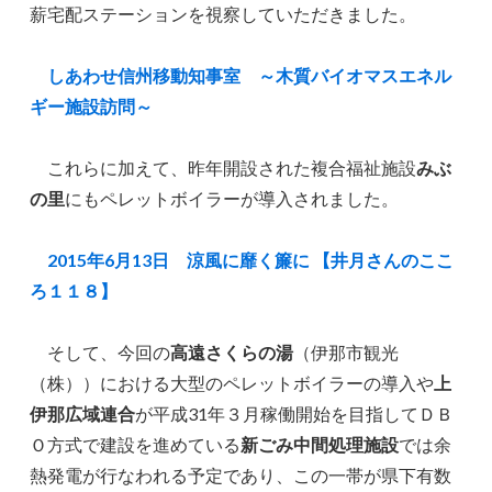
薪宅配ステーションを視察していただきました。
しあわせ信州移動知事室 ～木質バイオマスエネル
ギー施設訪問～
これらに加えて、昨年開設された複合福祉施設
みぶ
の里
にもペレットボイラーが導入されました。
2015年6月13日 涼風に靡く簾に 【井月さんのここ
ろ１１８】
そして、今回の
高遠さくらの湯
（伊那市観光
（株））における大型のペレットボイラーの導入や
上
伊那広域連合
が平成31年３月稼働開始を目指してＤＢ
Ｏ方式で建設を進めている
新ごみ中間処理施設
では余
熱発電が行なわれる予定であり、この一帯が県下有数