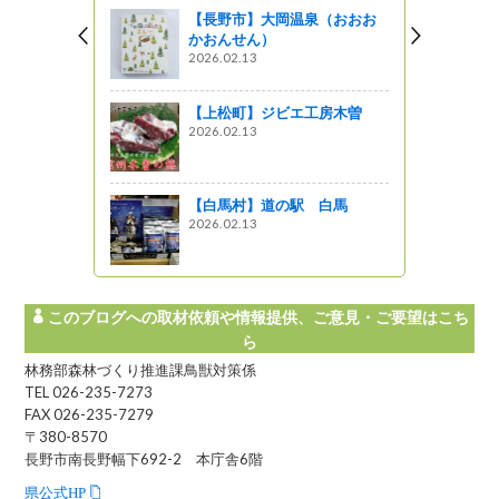
【長野市】大岡温泉（おおお
かおんせん）
ol.2<br>
2026.02.13
く香る 森
ジン～
【上松町】ジビエ工房木曽
2026.02.13
スタート！
動」を行い
【白馬村】道の駅 白馬
2026.02.13
このブログへの取材依頼や情報提供、ご意見・ご要望はこち
ら
林務部森林づくり推進課鳥獣対策係
TEL 026-235-7273
FAX 026-235-7279
〒380-8570
長野市南長野幅下692-2 本庁舎6階
県公式HP