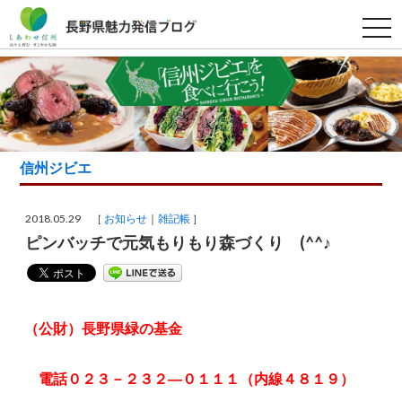
t
o
g
g
l
e
n
a
v
i
g
信州ジビエ
a
t
i
o
2018.05.29 ［
お知らせ
雑記帳
］
n
ピンバッチで元気もりもり森づくり (^^♪
（公財）長野県緑の基金
電話０２３－２３２―０１１１（内線４８１９）