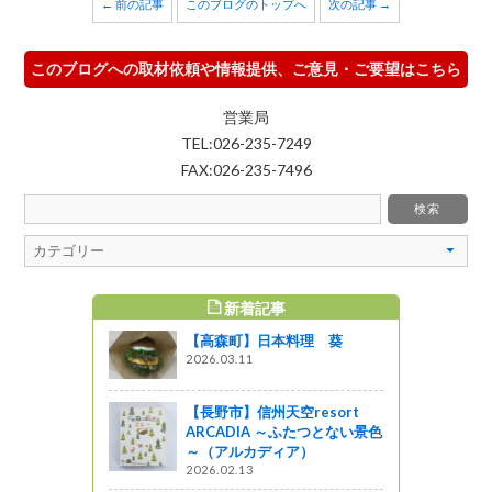
← 前の記事
このブログのトップへ
次の記事 →
このブログへの取材依頼や情報提供、ご意見・ご要望はこちら
営業局
TEL:026-235-7249
FAX:026-235-7496
新着記事
すめ記事
【高森町】日本料理 葵
避けるため
2026.03.11
』発見
【長野市】信州天空resort
ARCADIA ～ふたつとない景色
「スポーツ
～（アルカディア）
気に！」
2026.02.13