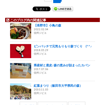
このブログ内の関連記事
【長野市】小鳥の森
2022.02.04
信州ジビエ
ピンバッチで元気もりもり森づくり (^^♪
2018.05.29
信州ジビエ
県産材と鹿皮♪森の恵みが詰まったカバン
2017.07.06
信州ジビエ
紅葉まつり（飯田市大平県民の森）
2010.11.05
信州ジビエ