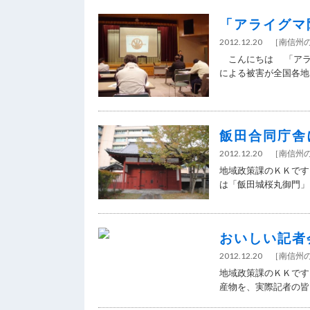
「アライグマ
2012.12.20
［
南信州
こんにちは 「アラ
による被害が全国各地で.
飯田合同庁舎
2012.12.20
［
南信州
地域政策課のＫＫです
は「飯田城桜丸御門」と
おいしい記者
2012.12.20
［
南信州
地域政策課のＫＫです
産物を、実際記者の皆さ