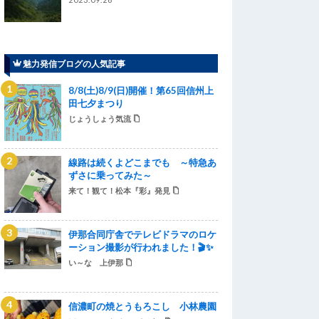
魅力発信ブログの人気記事
8/8(土)8/9(日)開催！第65回信州上
田七夕まつり
じょうしょう気流
線路は続くよどこまでも ～特急あ
ずさに乗ってみた～
来て！観て！松本『彩』発見
伊那合同庁舎でテレビドラマのロケ
ーション撮影が行われました！🎬✨
い～な 上伊那
信濃町の焼とうもろこし 小林農園