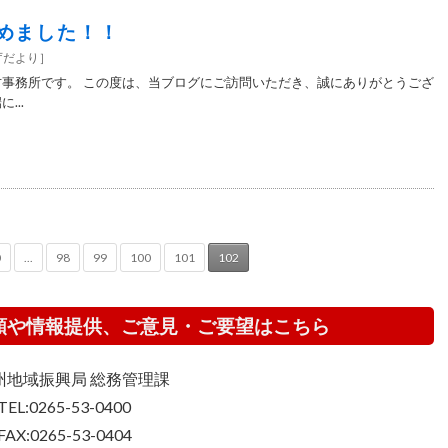
めました！！
庁だより
］
方事務所です。 この度は、当ブログにご訪問いただき、誠にありがとうござ
...
0
...
98
99
100
101
102
頼や情報提供、ご意見・ご要望はこちら
州地域振興局 総務管理課
TEL:0265-53-0400
FAX:0265-53-0404