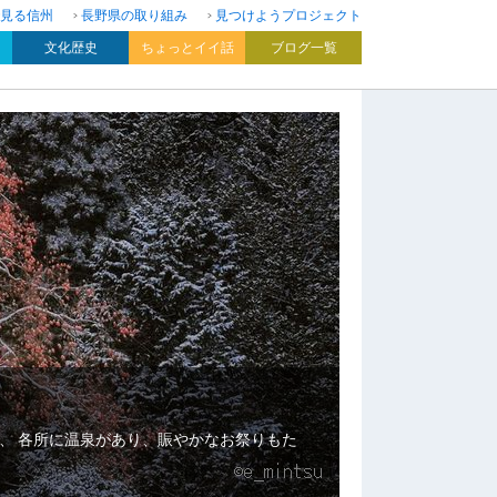
見る信州
長野県の取り組み
見つけようプロジェクト
文化歴史
ちょっとイイ話
ブログ一覧
、 各所に温泉があり、賑やかなお祭りもた