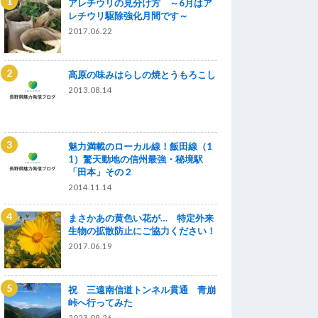
アレチウリの見分け方 ～6月はア
レチウリ駆除強化月間です～
2017.06.22
高原の味みはらしの焼とうもろこし
2013.08.14
魅力満載のローカル線！飯田線（1
1）驚天動地の信州最強・秘境駅
「田本」その２
2014.11.14
まさかあの黄色い花が… 特定外来
生物の拡散防止にご協力ください！
2017.06.19
祝 三遠南信道トンネル貫通 青崩
峠へ行ってみた
2023.09.26