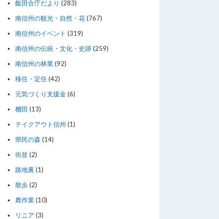
飯田合庁だより
(283)
南信州の観光・自然・花
(767)
南信州のイベント
(319)
南信州の伝統・文化・史跡
(259)
南信州の林業
(92)
移住・定住
(42)
元気づくり支援金
(6)
棚田
(13)
テイクアウト信州
(1)
県民の森
(14)
街並
(2)
路地裏
(1)
散歩
(2)
農作業
(10)
リニア
(3)