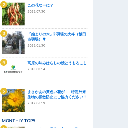
この花なーに？
2026.07.30
「始まりの木」⁉ 羽場の大柊（飯田
市羽場）🌳
2026.01.30
高原の味みはらしの焼とうもろこし
2013.08.14
まさかあの黄色い花が… 特定外来
生物の拡散防止にご協力ください！
2017.06.19
MONTHLY TOP5