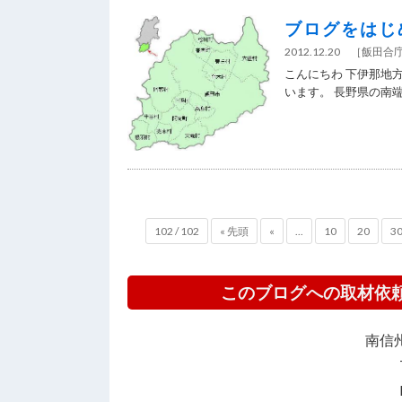
ブログをはじ
2012.12.20
［
飯田合
こんにちわ 下伊那地
います。 長野県の南端に
102 / 102
« 先頭
«
...
10
20
3
このブログへの取材依
南信