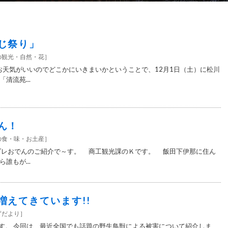
じ祭り」
の観光・自然・花
］
気がいいのでどこかにいきまいかということで、12月1日（土）に松川
清流苑...
ん！
の食・味・お土産
］
おでんのご紹介で～す。 商工観光課のＫです。 飯田下伊那に住ん
誰もが...
増えてきています!!
庁だより
］
す。 今回は、最近全国でも話題の野生鳥獣による被害について紹介しま