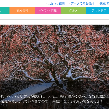
しあわせ信州
データで知る信州
動画で
人
観光情報
イベント情報
グルメ
アウトドア
す。やわらかい方言が使われ、人も土地柄も温かく穏やかな当地域には
を職員がお伝えしていきますので、 南信州にどうぞおいでなんしょ！