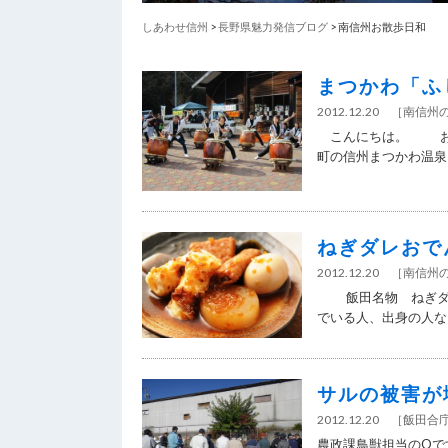
しあわせ信州
>
長野県魅力発信ブログ
> 南信州お散歩日和
まつかわ「ふ
2012.12.20
［
南信州
こんにちは。 お天
町の信州まつかわ温泉「
ねぎダレおで
2012.12.20
［
南信州
飯田名物 ねぎダレ
でいる人、出身の人なら
サルの被害が
2012.12.20
［
飯田合
農政課鳥獣担当のOで