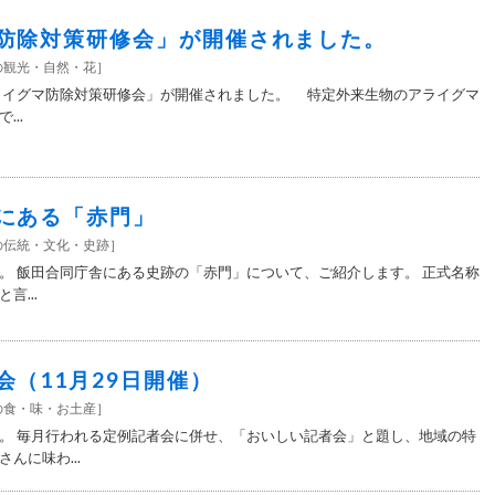
防除対策研修会」が開催されました。
の観光・自然・花
］
イグマ防除対策研修会」が開催されました。 特定外来生物のアライグマ
..
にある「赤門」
の伝統・文化・史跡
］
。 飯田合同庁舎にある史跡の「赤門」について、ご紹介します。 正式名称
言...
会（11月29日開催）
の食・味・お土産
］
。 毎月行われる定例記者会に併せ、「おいしい記者会」と題し、地域の特
んに味わ...