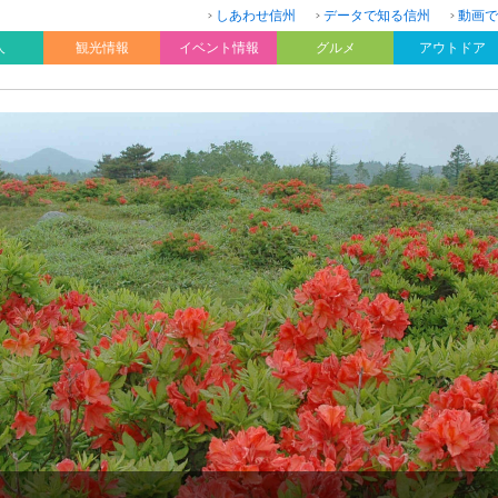
しあわせ信州
データで知る信州
動画で
人
観光情報
イベント情報
グルメ
アウトドア