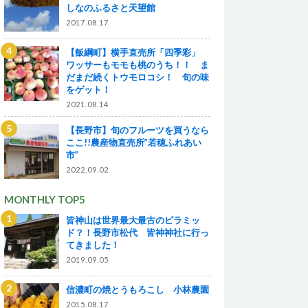
しなのふるさと天望館
2017.08.17
【飯綱町】横手直売所「四季彩」
ワッサーもモモも桃のうち！！ ま
だまだ続くトウモロコシ！ 旬の味
をゲット！
2021.08.14
【長野市】旬のフルーツを買うなら
ここ!!農産物直売所”若穂ふれあい
市”
2022.09.02
MONTHLY TOP5
皆神山は世界最大最古のピラミッ
ド？！長野市松代 皆神神社に行っ
てきました！
2019.09.05
信濃町の焼とうもろこし 小林農園
2015.08.17