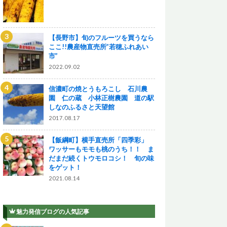
【長野市】旬のフルーツを買うなら
ここ!!農産物直売所”若穂ふれあい
市”
2022.09.02
信濃町の焼とうもろこし 石川農
園 仁の蔵 小林正樹農園 道の駅
しなのふるさと天望館
2017.08.17
【飯綱町】横手直売所「四季彩」
ワッサーもモモも桃のうち！！ ま
だまだ続くトウモロコシ！ 旬の味
をゲット！
2021.08.14
魅力発信ブログの人気記事