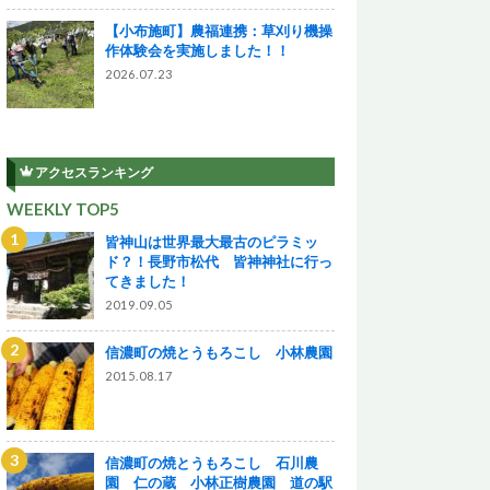
【小布施町】農福連携：草刈り機操
作体験会を実施しました！！
2026.07.23
アクセスランキング
WEEKLY TOP5
皆神山は世界最大最古のピラミッ
ド？！長野市松代 皆神神社に行っ
てきました！
2019.09.05
信濃町の焼とうもろこし 小林農園
2015.08.17
信濃町の焼とうもろこし 石川農
園 仁の蔵 小林正樹農園 道の駅