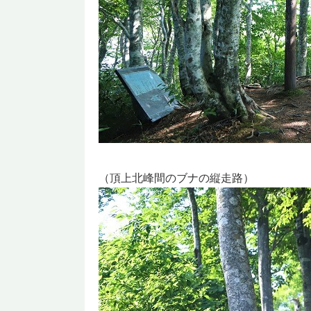
（頂上北峰間のブナの縦走路）