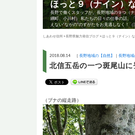
ほっと９（ナイン）
長野で働くスタッフが、長野地域の９つ（ナ
綱町、小川村） 私たちの日々の仕事の話、
えない”ながの”のすがたをお見逃しなく！
しあわせ信州
>
長野県魅力発信ブログ
>
ほっと９（ナイン）な
2018.08.14 ［
長野地域の【自然】
長野地域
北信五岳の一つ斑尾山に
（ブナの縦走路）