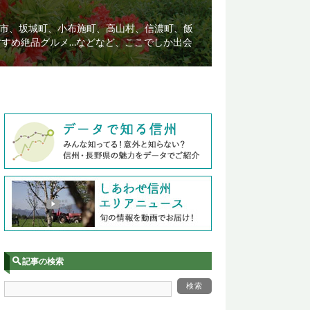
市、坂城町、小布施町、高山村、信濃町、飯
すすめ絶品グルメ…などなど、ここでしか出会
記事の検索