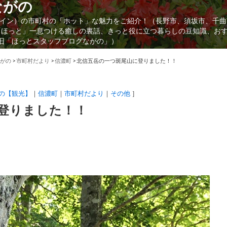
ながの
イン）の市町村の「ホット」な魅力をご紹介！（長野市、須坂市、千曲
「ほっと」一息つける癒しの裏話、きっと役に立つ暮らしの豆知識、お
（旧「ほっとスタッフブログながの」）
がの
>
市町村だより
>
信濃町
>
北信五岳の一つ斑尾山に登りました！！
の【観光】
信濃町
市町村だより
その他
］
登りました！！