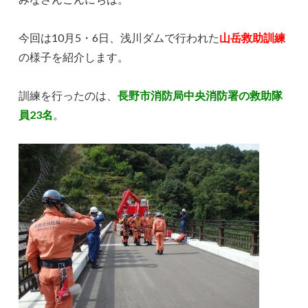
今回は10月5・6日、浅川ダムで行われた
山岳
救
助訓練
の様子を紹介します。
訓練を行ったのは、
長野市消防局中央消防署
の救助隊
員23名
。