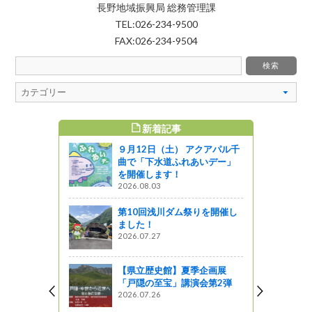
長野地域振興局 総務管理課
TEL:026-234-9500
FAX:026-234-9504
新着記事
すめ記事
９月12日（土） アクアパル千
！
曲で「下水道ふれあいデー」
を開催します！
2026.08.03
災訓練に行
第10回浅川ダム祭りを開催し
ました！
う
2026.07.27
ダムカレ
【県立歴史館】夏季企画展
「戸隠の至宝」講演会第2弾
2026.07.26
企画