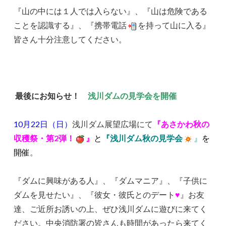
『山の中には１人では入らない』、『山は危険である
ことを認識する』、『携帯電話
を持って山に入る』
皆さん十分注意してください。
最後にお知らせ！
浅川ダムの見学会を開催
10月22日（日）
浅川ダム展望広場にて
『あさかわ秋の
収穫祭・第2弾！
』
と
『
浅川ダム秋の見学会
』
を
開催
。
『ダムに興味がある人』、『ダムマニア』、『子供に
ダムを見せたい』、『彼女・彼氏とのデート
♥
』お友
達、ご近所お誘いの上、ぜひ浅川ダムに遊びに来てく
ださい。中央消防署の皆さんも時間があったら来てく