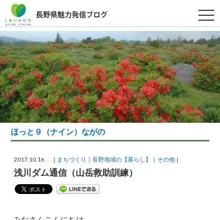
t
o
g
g
l
e
n
a
v
i
g
a
t
i
o
n
ほっと９（ナイン）ながの
2017.10.16 ［
まちづくり
長野地域の【暮らし】
その他
］
浅川ダム通信（山岳救助訓練）
みなさんこんにちは。