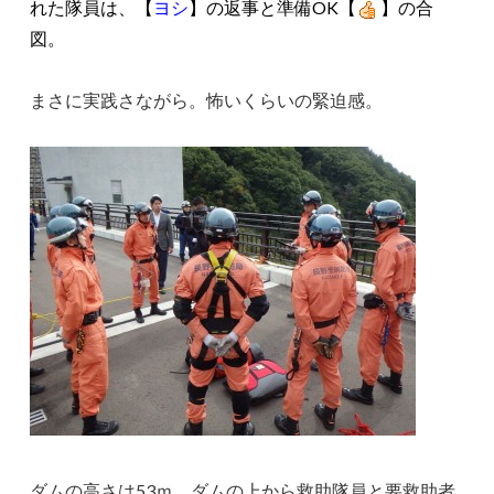
れた隊員は、【
ヨシ
】の返事と準備OK【
】の合
図。
まさに実践さながら。怖いくらいの緊迫感。
ダムの高さは53ｍ。ダムの上から救助隊員と要救助者