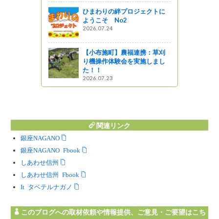
（日）に「豊
ひまわりの絆プロジェクトに
開催します
ようこそ No2
2026.07.24
がの
【小布施町】農福連携：草刈
り機操作体験会を実施しまし
た！！
2026.07.23
関連リンク
銀座NAGANO
銀座NAGANO Facebook
しあわせ信州
しあわせ信州 Facebook
Instagram タベテルナガノ
このブログへの取材依頼や情報提供、ご意見・ご要望はこち