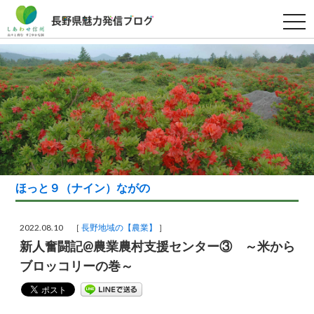
t
o
g
g
l
e
n
a
v
i
g
a
t
i
o
n
ほっと９（ナイン）ながの
2022.08.10 ［
長野地域の【農業】
］
新人奮闘記@農業農村支援センター③ ～米から
ブロッコリーの巻～