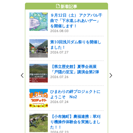
新着記事
すめ記事
９月12日（土） アクアパル千
とのコラボ
曲で「下水道ふれあいデー」
す。】
を開催します！
2026.08.03
第10回浅川ダム祭りを開催し
と王滝村の
ました！
2026.07.27
【県立歴史館】夏季企画展
を志す方々
「戸隠の至宝」講演会第2弾
2026.07.26
ん発表会！
ひまわりの絆プロジェクトに
プレート紹
ようこそ No2
2026.07.24
【小布施町】農福連携：草刈
り機操作体験会を実施しまし
た！！
2026.07.23